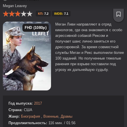
Megan Leavey
КП:
7.2
IMDB:
7.1
Меган Ливи направляют в отряд
FHD (1080p)
кинологов, где она знакомится с особо
агрессивной собакой Рексом и
получает шанс лично заняться его
дрессировкой. За время совместной
службы Меган и Рекс выполнили более
100 заданий. Но полученные тяжелые
ранения при взрыве поставили под
угрозу их дальнейшую судьбу.
Год выпуска:
2017
Страна:
США
Жанр:
Биография
,
Военные
,
Драмы
Продолжительность:
116 мин. / 01:56