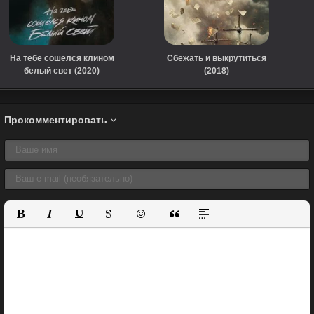
На тебе сошелся клином
Сбежать и выкрутиться
белый свет (2020)
(2018)
Прокомментировать
Полужирный
Курсив
Подчеркнутый
Зачеркнутый
Вставить смайлик
Вставка цитаты
Вставка спойлера