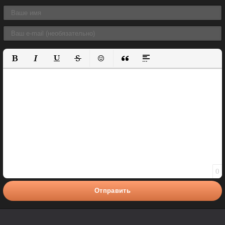
Полужирный
Курсив
Подчеркнутый
Зачеркнутый
Вставить смайлик
Вставка цитаты
Вставка спойлера
0
Отправить