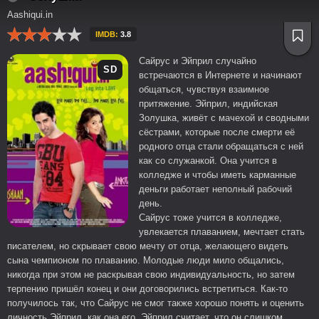
Aashiqui.in
IMDB:
3.8
Сайрус и Эйприл случайно
SD
встречаются в Интернете и начинают
общаться, чувствуя взаимное
притяжение. Эйприл, индийская
Золушка, живёт с мачехой и сводными
сёстрами, которые после смерти её
родного отца стали обращаться с ней
как со служанкой. Она учится в
колледже и чтобы иметь карманные
деньги работает неполный рабочий
день.
Сайрус тоже учится в колледже,
увлекается плаванием, мечтает стать
писателем, но скрывает свою мечту от отца, желающего видеть
сына чемпионом по плаванию. Молодые люди мило общались,
никогда при этом не раскрывая свою индивидуальность, но затем
терпению пришёл конец и они договорились встретиться. Как-то
получилось так, что Сайрус не смог также хорошо понять и оценить
личность Эйприл, как она его. Эйприл считает, что он слишком