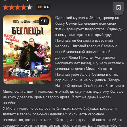
КП:
6.4
Одинокий мужчина 45 лет, тренер по
SD
боксу Семён Евгеньевич всю свою
жизнь тренирует подростков. Однажды
к нему приходит его старый друг -
Николай, он богатый и известный
человек. Николай говорит Семёну о
своей маленькой восьмилетней
дочери.Жена Николая Ася умерла
несколько лет назад, и у него осталась
маленькая дочка Мила. Когда-то
Николай увёл Асю у Семёна и с тех
пор они больше не общались. Теперь
Николай просит Семёна позаботиться о
Миле, если с ним, Николаем, что-нибудь случится, ведь ему больше
не кому доверять кроме старого друга. В тот же день Николай
погибает.
У Милы никого не осталось из близких, кроме бабушки, которая и
является теперь опекуном девочки.У Милы есть огромное
наследство, которое оставил ей отец, и контрольный пакет акций, за
которыми и охотятся подлые партнёры его отца. Да, Николая убили