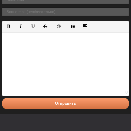
Полужирный
Курсив
Подчеркнутый
Зачеркнутый
Вставить смайлик
Вставка цитаты
Вставка спойлера
0
Отправить