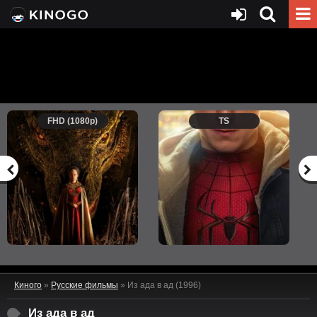
FHD (1080p)
TS
Киного
»
Русские фильмы
» Из ада в ад (1996)
Из ада в ад