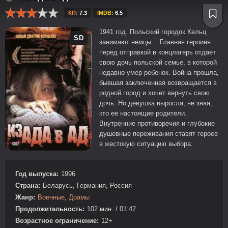
КП:
7.3
IMDB:
6.5
1941 год. Польский городок Кельц
SD
занимают немцы… Главная героиня
перед отправкой в концлагерь отдает
свою дочь польской семье, в которой
недавно умер ребенок. Война прошла,
бывшая заключенная возвращается в
родной город и хочет вернуть свою
дочь. Но девушка выросла, не зная,
кто ее настоящие родители.
Внутренние противоречия и глубокие
душевные переживания ставят героев
в жестокую ситуацию выбора.
Год выпуска:
1996
Страна:
Беларусь, Германия, Россия
Жанр:
Военные
,
Драмы
Продолжительность:
102 мин. / 01:42
Возрастное ограничение:
12+