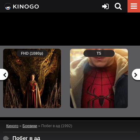
FHD (1080p)
TS
Киного
»
Боевики
» Побег в ад (1992)
Побег в ад