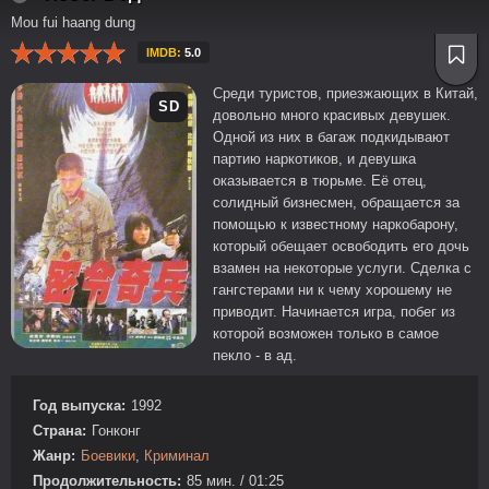
Mou fui haang dung
IMDB:
5.0
Среди туристов, приезжающих в Китай,
SD
довольно много красивых девушек.
Одной из них в багаж подкидывают
партию наркотиков, и девушка
оказывается в тюрьме. Её отец,
солидный бизнесмен, обращается за
помощью к известному наркобарону,
который обещает освободить его дочь
взамен на некоторые услуги. Сделка с
гангстерами ни к чему хорошему не
приводит. Начинается игра, побег из
которой возможен только в самое
пекло - в ад.
Год выпуска:
1992
Страна:
Гонконг
Жанр:
Боевики
,
Криминал
Продолжительность:
85 мин. / 01:25