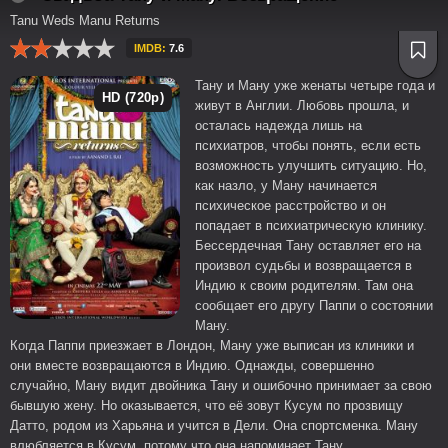
Tanu Weds Manu Returns
IMDB:
7.6
Тану и Ману уже женаты четыре года и
HD (720p)
живут в Англии. Любовь прошла, и
осталась надежда лишь на
психиатров, чтобы понять, если есть
возможность улучшить ситуацию. Но,
как назло, у Ману начинается
психическое расстройство и он
попадает в психиатрическую клинику.
Бессердечная Тану оставляет его на
произвол судьбы и возвращается в
Индию к своим родителям. Там она
сообщает его другу Паппи о состоянии
Ману.
Когда Паппи приезжает в Лондон, Ману уже выписан из клиники и
они вместе возвращаются в Индию. Однажды, совершенно
случайно, Ману видит двойника Тану и ошибочно принимает за свою
бывшую жену. Но оказывается, что её зовут Кусум по прозвищу
Датто, родом из Харьяна и учится в Дели. Она спортсменка. Ману
влюбляется в Кусум, потому что она напоминает Тану...