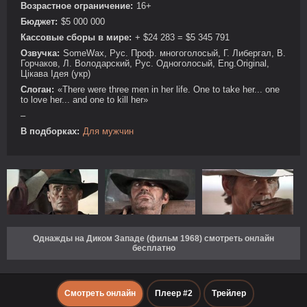
Возрастное ограничение:
16+
Бюджет:
$5 000 000
Кассовые сборы в мире:
+ $24 283 = $5 345 791
Озвучка:
SomeWax, Рус. Проф. многоголосый, Г. Либергал, В.
Горчаков, Л. Володарский, Рус. Одноголосый, Eng.Original,
Цікава Ідея (укр)
Слоган:
«There were three men in her life. One to take her... one
to love her... and one to kill her»
–
В подборках:
Для мужчин
Однажды на Диком Западе (фильм 1968) смотреть онлайн
бесплатно
Смотреть онлайн
Плеер #2
Трейлер