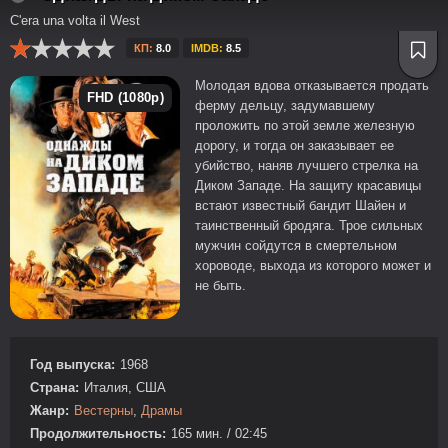
C'era una volta il West
КП:
8.0
IMDB:
8.5
Молодая вдова отказывается продать
FHD (1080p)
ферму дельцу, задумавшему
проложить по этой земле железную
дорогу, и тогда он заказывает ее
убийство, наняв лучшего стрелка на
Диком Западе. На защиту красавицы
встают известный бандит Шайен и
таинственный бродяга. Трое сильных
мужчин сойдутся в смертельном
хороводе, выхода из которого может и
не быть.
Год выпуска:
1968
Страна:
Италия, США
Жанр:
Вестерны
,
Драмы
Продолжительность:
165 мин. / 02:45