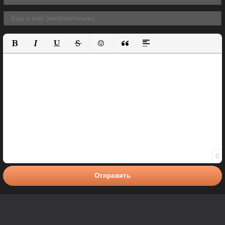
Полужирный
Курсив
Подчеркнутый
Зачеркнутый
Вставить смайлик
Вставка цитаты
Вставка спойлера
0
Отправить