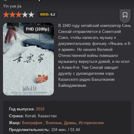
Yin yue jia
IMDB:
6.2
В 1940 году китайский композитор Сянь
FHD (1080p)
Синхай отправляется в Советский
Союз, чтобы написать музыку к
документальному фильму «Яньань и 8-
я армия». Но начало Великой
Отечественной войны помешало
музыканту вернуться домой, и он осел
в Алма-Ате. Там Синхай заводит
дружбу с руководителем хора
Казахского радио Бахытжаном
Байкадамовым.
Год выпуска:
2019
Страна:
Китай, Казахстан
Жанр:
Биография
,
Военные
,
Драмы
,
Исторические
Продолжительность:
104 мин. / 01:44