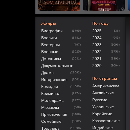
Жанры
По году
Биографии
2025
(1795)
(836)
80
1
2
3
4
5
Боевики
2024
(8481)
(945)
Вестерны
2023
(497)
(1096)
Военные
2022
(1925)
(1756)
Детективы
2021
(5031)
(1891)
Документальные
2020
(3004)
Драмы
(23092)
По странам
Исторические
(2061)
Американские
Комедии
(14660)
Английские
Криминал
(7174)
Русские
Мелодрамы
(1277)
Украинские
Мюзиклы
(849)
Корейские
Приключения
(5409)
Казахстанские
Семейные
(3882)
Индийские
Триллеры
(10590)