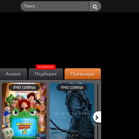
НОВИНКА
Аниме
Подборки
Премьеры
FHD (1080p)
FHD (1080p)
FHD (1080p)