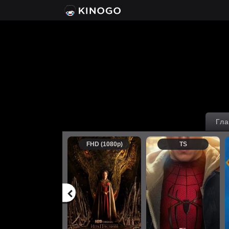
Гла
FHD (1080p)
TS