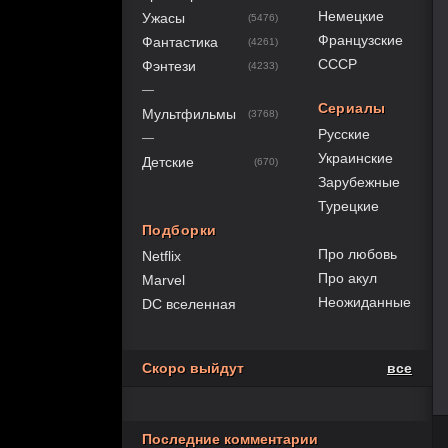
Немецкие
Ужасы
(5476)
Французские
Фантастика
(4261)
СССР
Фэнтези
(4233)
—
Сериалы
Мультфильмы
(3768)
Русские
—
Украинские
Детские
(670)
Зарубежные
Турецкие
Подборки
Про любовь
Netflix
Про акул
Marvel
Неожиданные
DC вселенная
Скоро выйдут
все
Последние комментарии