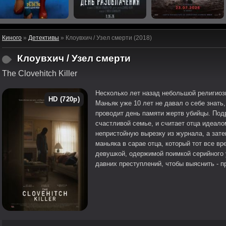
Киного
»
Детективы
» Клоувхич / Узел смерти (2018)
Клоувхич / Узел смерти
The Clovehitch Killer
Несколько лет назад небольшой религиоз
HD (720p)
Маньяк уже 10 лет не давал о себе знать,
проводит день памяти жертв убийцы. Подр
счастливой семье, и считает отца идеал
непристойную вырезку из журнала, а зате
маньяка в сарае отца, который тот все в
девушкой, одержимой поимкой серийного 
давних преступлений, чтобы выяснить - пр