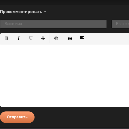
Прокомментировать
Полужирный
Курсив
Подчеркнутый
Зачеркнутый
Вставить смайлик
Вставка цитаты
Вставка спойлера
Отправить