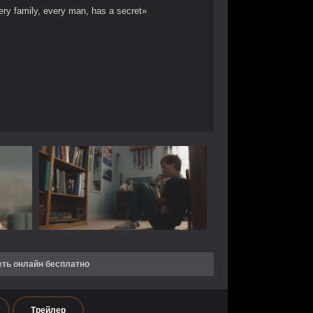
ry family, every man, has a secret»
еть онлайн бесплатно
Трейлер