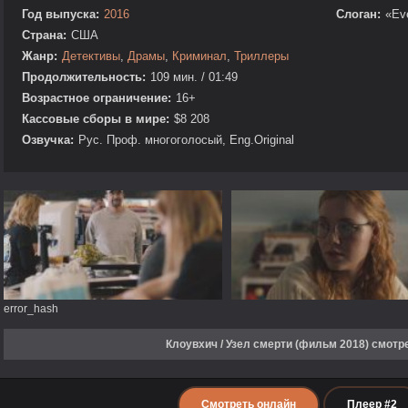
Год выпуска:
2016
Слоган:
«Eve
Страна:
США
Жанр:
Детективы
,
Драмы
,
Криминал
,
Триллеры
Продолжительность:
109 мин. / 01:49
Возрастное ограничение:
16+
Кассовые сборы в мире:
$8 208
Озвучка:
Рус. Проф. многоголосый, Eng.Original
error_hash
Клоувхич / Узел смерти (фильм 2018) смотр
Смотреть онлайн
Плеер #2