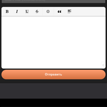
Полужирный
Курсив
Подчеркнутый
Зачеркнутый
Вставить смайлик
Вставка цитаты
Вставка спойлера
0
Отправить