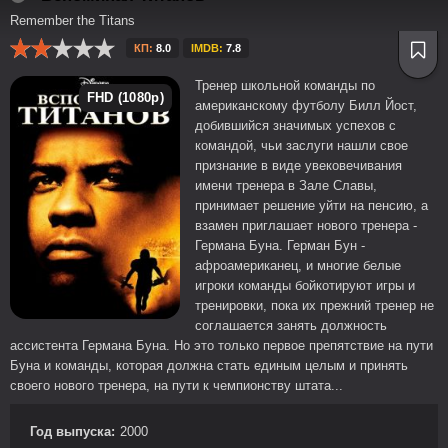
Remember the Titans
КП:
8.0
IMDB:
7.8
Тренер школьной команды по
FHD (1080p)
американскому футболу Билл Йост,
добившийся значимых успехов с
командой, чьи заслуги нашли свое
признание в виде увековечивания
имени тренера в Зале Славы,
принимает решение уйти на пенсию, а
взамен приглашает нового тренера -
Германа Буна. Герман Бун -
афроамериканец, и многие белые
игроки команды бойкотируют игры и
тренировки, пока их прежний тренер не
соглашается занять должность
ассистента Германа Буна. Но это только первое препятствие на пути
Буна и команды, которая должна стать единым целым и принять
своего нового тренера, на пути к чемпионству штата...
Год выпуска:
2000