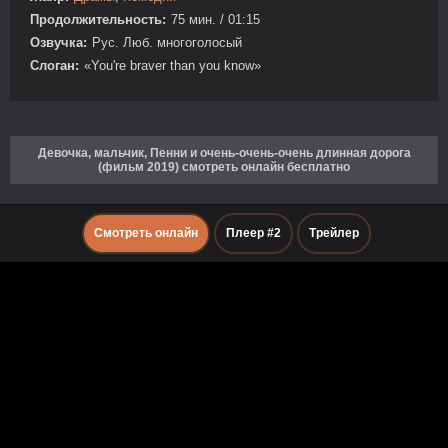
Продолжительность:
75 мин. / 01:15
Озвучка:
Рус. Люб. многоголосый
Слоган:
«You're braver than you know»
Девочка, мальчик, Пенни и очень-очень-очень длинная дорога
(фильм 2019) смотреть онлайн бесплатно
Смотреть онлайн
Плеер #2
Трейлер