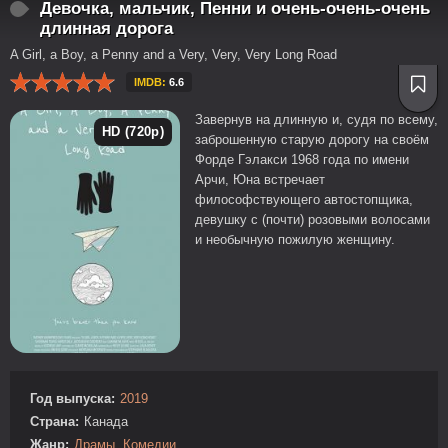
Девочка, мальчик, Пенни и очень-очень-очень
длинная дорога
A Girl, a Boy, a Penny and a Very, Very, Very Long Road
IMDB:
6.6
Завернув на длинную и, судя по всему,
HD (720p)
заброшенную старую дорогу на своём
Форде Гэлакси 1968 года по имени
Арчи, Юна встречает
философствующего автостопщика,
девушку с (почти) розовыми волосами
и необычную пожилую женщину.
Год выпуска:
2019
Страна:
Канада
Жанр:
Драмы
,
Комедии