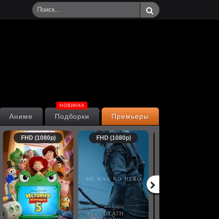
НОВИНКА
Аниме
Подборки
Премьеры
FHD (1080p)
FHD (1080p)
FHD (1080p)