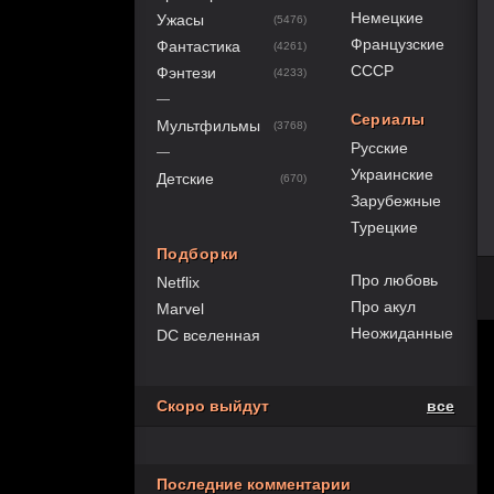
Немецкие
Ужасы
(5476)
Французские
Фантастика
(4261)
СССР
Фэнтези
(4233)
—
Сериалы
Мультфильмы
(3768)
Русские
—
Украинские
Детские
(670)
Зарубежные
Турецкие
Подборки
Про любовь
Netflix
Про акул
Marvel
Неожиданные
DC вселенная
Скоро выйдут
все
Последние комментарии