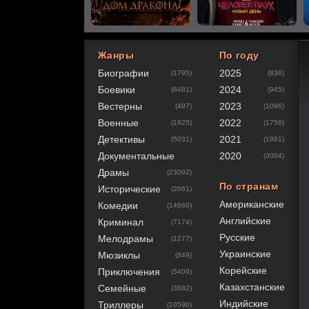
Жанры
По году
Биографии
2025
(1795)
(836)
60
1
2
3
4
5
Боевики
2024
(8481)
(945)
Вестерны
2023
(497)
(1096)
Военные
2022
(1925)
(1756)
Детективы
2021
(5031)
(1891)
Документальные
2020
(3004)
Драмы
(23092)
По странам
Исторические
(2061)
Американские
Комедии
(14660)
Английские
Криминал
(7174)
Русские
Мелодрамы
(1277)
Украинские
Мюзиклы
(849)
Корейские
Приключения
(5409)
Казахстанские
Семейные
(3882)
Индийские
Триллеры
(10590)