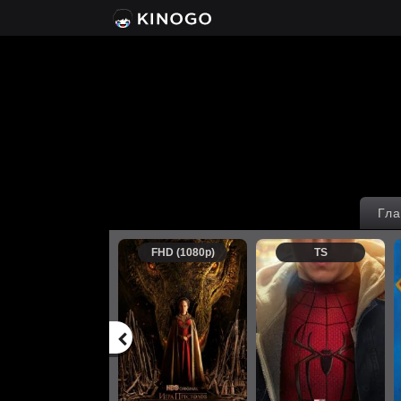
Гла
FHD (1080p)
TS