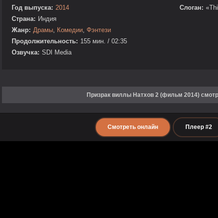
Год выпуска:
2014
Слоган:
«Thi
Страна:
Индия
Жанр:
Драмы
,
Комедии
,
Фэнтези
Продолжительность:
155 мин. / 02:35
Озвучка:
SDI Media
Призрак виллы Натхов 2 (фильм 2014) смот
Смотреть онлайн
Плеер #2