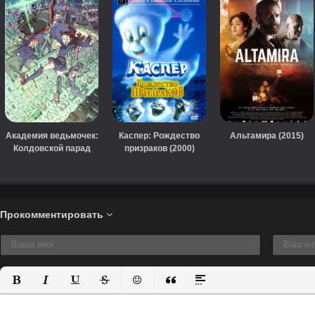
Академия ведьмочек:
Каспер: Рождество
Альтамира (2015)
Колдовской парад
призраков (2000)
(2015)
Прокомментировать
Полужирный
Курсив
Подчеркнутый
Зачеркнутый
Вставить смайлик
Вставка цитаты
Вставка спойлера