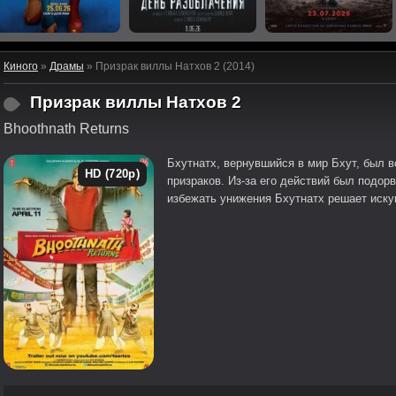
Киного
»
Драмы
» Призрак виллы Натхов 2 (2014)
Призрак виллы Натхов 2
Bhoothnath Returns
Бхутнатх, вернувшийся в мир Бхут, был 
HD (720p)
призраков. Из-за его действий был подор
избежать унижения Бхутнатх решает иску