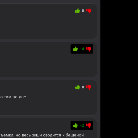
0
+4
0
о там на дне.
+2
ъемки, но весь экшн сводится к бешеной