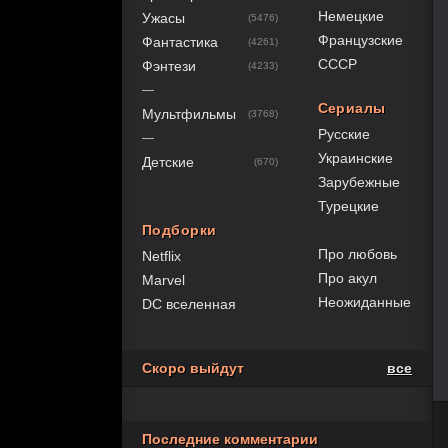
Немецкие
Ужасы
(5476)
Французские
Фантастика
(4261)
СССР
Фэнтези
(4233)
—
Сериалы
Мультфильмы
(3768)
Русские
—
Украинские
Детские
(670)
Зарубежные
Турецкие
Подборки
Про любовь
Netflix
Про акул
Marvel
Неожиданные
DC вселенная
Скоро выйдут
все
Последние комментарии