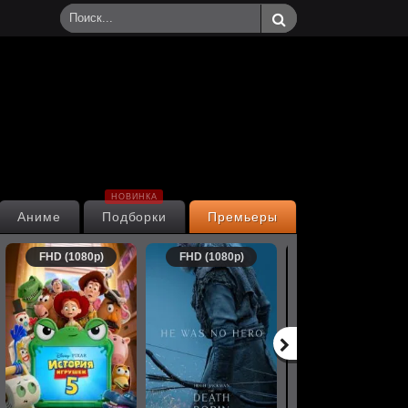
НОВИНКА
Аниме
Подборки
Премьеры
FHD (1080p)
FHD (1080p)
FHD (1080p)