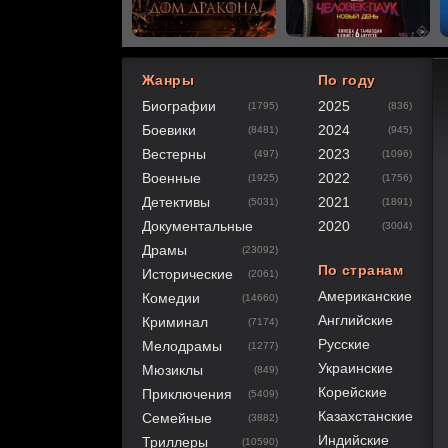
Жанры
По году
Биографии
2025
(1795)
(836)
60
1
2
3
4
5
Боевики
2024
(8481)
(945)
Вестерны
2023
(497)
(1096)
Военные
2022
(1925)
(1756)
Детективы
2021
(5031)
(1891)
Документальные
2020
(3004)
Драмы
(23092)
По странам
Исторические
(2061)
Американские
Комедии
(14660)
Английские
Криминал
(7174)
Русские
Мелодрамы
(1277)
Украинские
Мюзиклы
(849)
Корейские
Приключения
(5409)
Казахстанские
Семейные
(3882)
Индийские
Триллеры
(10590)