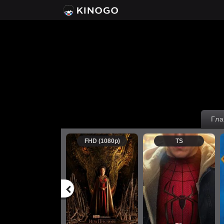
Гла
FHD (1080p)
TS