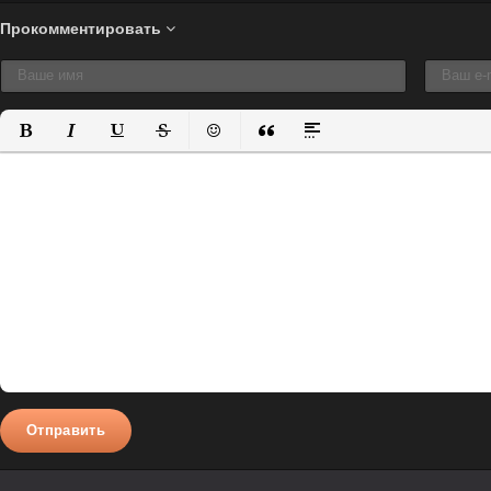
Прокомментировать
Полужирный
Курсив
Подчеркнутый
Зачеркнутый
Вставить смайлик
Вставка цитаты
Вставка спойлера
Отправить