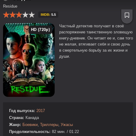
Residue
IMDB:
5.5
Частный детектив получает в своё
HD (720p)
распоряжение таинственную зловещую
книгу-дневник. Он читает ее и, сам того
не желая, втягивает себя и свою дочь
в смертельную борьбу за их жизни и
души.
Год выпуска:
2017
Страна:
Канада
Жанр:
Боевики
,
Триллеры
,
Ужасы
Продолжительность:
82 мин. / 01:22