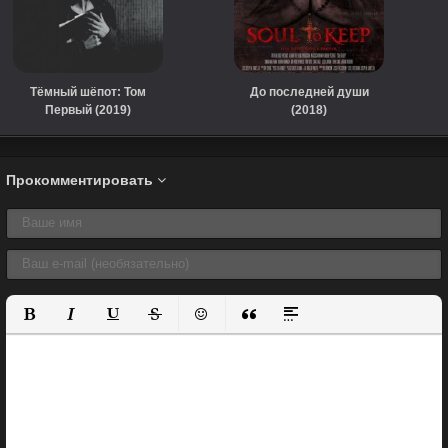
Тёмный шёпот: Том
До последней души
Первый (2019)
(2018)
Прокомментировать
Полужирный
Курсив
Подчеркнутый
Зачеркнутый
Вставить смайлик
Вставка цитаты
Вставка спойлера