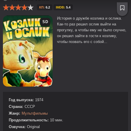
КП:
6.2
IMDB:
5.4
История о дружбе козлика и ослика.
SD
Как-то раз решил ослик выйти на
прогулку, а чтобы ему не было скучно,
он решил зайти в гости к козлику,
чтобы позвать его с собой...
Год выпуска:
1974
Страна:
СССР
Жанр:
Мультфильмы
Продолжительность:
10 мин.
Озвучка:
Original