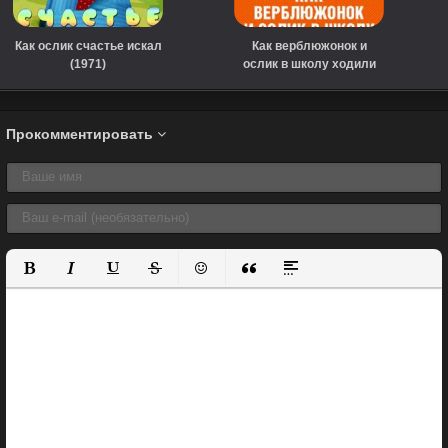
Как ослик счастье искал
Как верблюжонок и
(1971)
ослик в школу ходили
(1975)
Прокомментировать
Полужирный
Курсив
Подчеркнутый
Зачеркнутый
Вставить смайлик
Вставка цитаты
Вставка спойлера