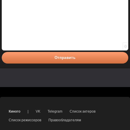
0
Отправить
Киного
|
VK
Telegram
Список актеров
Список режиссеров
Правообладателям