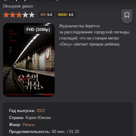
Oksuyeok gwisin
КП:
5.4
IMDB:
4.5
Журналистка берётся
FHD (1080p)
за расследование городской легенды,
гласящей, что на станции метро
«Оксу» обитает призрак ребёнка.
Год выпуска:
2022
Страна:
Корея Южная
Жанр:
Ужасы
Продолжительность:
80 мин. / 01:20