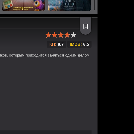
КП:
6.7
IMDB:
6.5
ков, которым приходится заняться одним делом