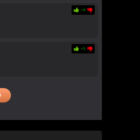
+4
+3
й