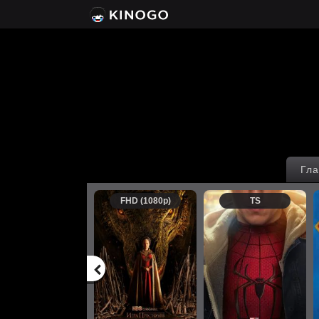
Гла
FHD (1080p)
TS