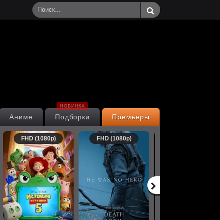
НОВИНКА
Аниме
Подборки
Премьеры
FHD (1080p)
FHD (1080p)
FHD (1080p)