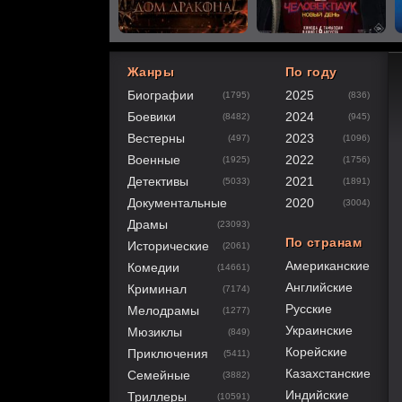
Жанры
По году
Биографии
2025
(1795)
(836)
80
1
2
3
4
5
Боевики
2024
(8482)
(945)
Вестерны
2023
(497)
(1096)
Военные
2022
(1925)
(1756)
Детективы
2021
(5033)
(1891)
Документальные
2020
(3004)
Драмы
(23093)
По странам
Исторические
(2061)
Американские
Комедии
(14661)
Английские
Криминал
(7174)
Русские
Мелодрамы
(1277)
Украинские
Мюзиклы
(849)
Корейские
Приключения
(5411)
Казахстанские
Семейные
(3882)
Индийские
Триллеры
(10591)