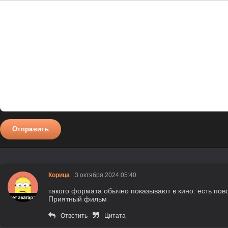
Полужирный
Курсив
Подчеркнутый
Зачеркнутый
Вставить смайлик
Вставка цитаты
Вставка спойлера
Отправить
Корица
3 октября 2024 05:40
такого формата обычно показывают в кино: есть пово
Приятный фильм
Ответить
Цитата