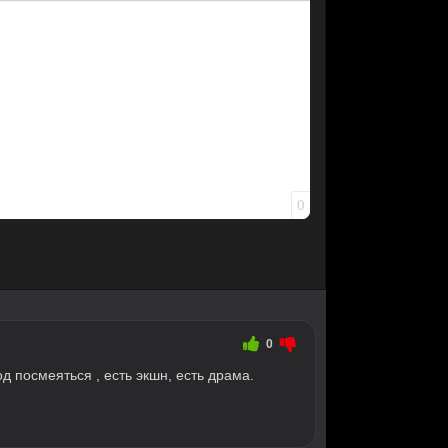
0
0
д посмеяться , есть экшн, есть драма.