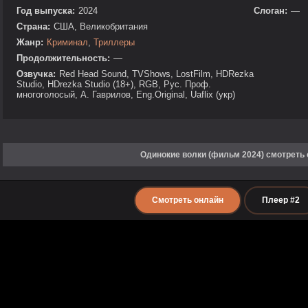
Год выпуска:
2024
Слоган:
—
Страна:
США, Великобритания
Жанр:
Криминал
,
Триллеры
Продолжительность:
—
Озвучка:
Red Head Sound, TVShows, LostFilm, HDRezka
Studio, HDrezka Studio (18+), RGB, Рус. Проф.
многоголосый, А. Гаврилов, Eng.Original, Uaflix (укр)
Одинокие волки (фильм 2024) смотреть
Смотреть онлайн
Плеер #2