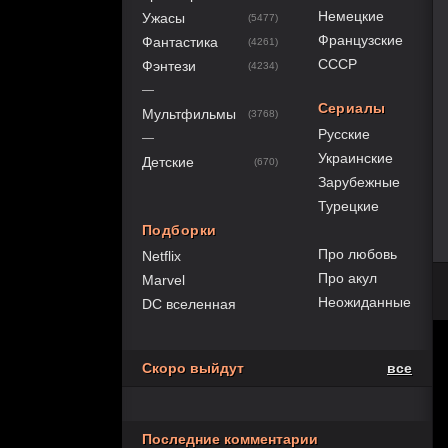
Немецкие
Ужасы
(5477)
Французские
Фантастика
(4261)
СССР
Фэнтези
(4234)
—
Сериалы
Мультфильмы
(3768)
Русские
—
Украинские
Детские
(670)
Зарубежные
Турецкие
Подборки
Про любовь
Netflix
Про акул
Marvel
Неожиданные
DC вселенная
Скоро выйдут
все
Последние комментарии