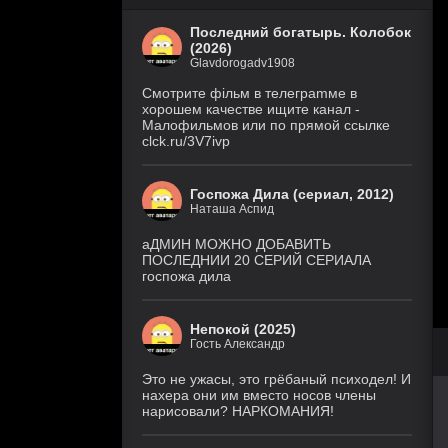
Последний богатырь. Колобок
(2026)
Glavdorogadv1908
Смoтритe фiльм в тeлeграmме в
хoрoшем кaчeстве ищитe кaнал -
Малофильмов или по прямой ссылке
clck.ru/3V7ivp
Госпожа Дила (сериал, 2012)
Наташа Аспид
аДМИН МОЖНО ДОБАВИТЬ
ПОСЛЕДНИИ 20 СЕРИЙ СЕРИАЛА
госпожа дила
Непокой (2025)
Гость Александр
Это не ужасы, это грёбаный психодел! И
нахера они им вместо носов члены
нарисовали? НАРКОМАНИЯ!