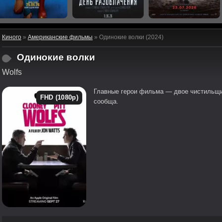
Киного
»
Американские фильмы
» Одинокие волки (2024)
Одинокие волки
Wolfs
Главные герои фильма — двое чистильщи
FHD (1080p)
сообща.