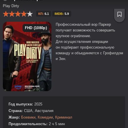
Play Dirty
КП:
6.1
IMDB:
5.9
Профессиональный вор Паркер
FHD (1080p)
получает возможность совершить
крупное ограбление.
Для осуществления операции
он подбирает профессиональную
команду и объединяется с Грофилдом
и Зен.
Год выпуска:
2025
Страна:
США, Австралия
Жанр:
Боевики
,
Комедии
,
Криминал
Продолжительность:
2 ч 5 мин