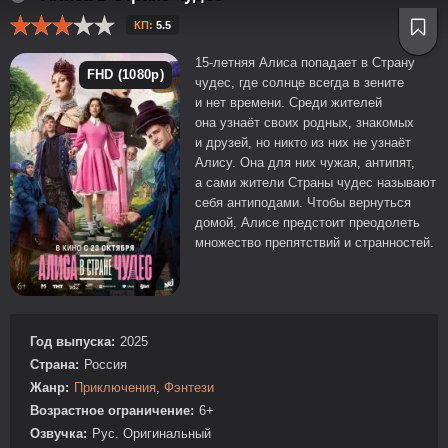
КП:
5.5
15-летняя Алиса попадает в Страну
FHD (1080p)
чудес, где солнце всегда в зените
и нет времени. Среди жителей
она узнаёт своих родных, знакомых
и друзей, но никто из них не узнаёт
Алису. Она для них чужая, антипят,
а сами жители Страны чудес называют
себя антиподами. Чтобы вернуться
домой, Алисе предстоит преодолеть
множество препятствий и странностей.
Год выпуска:
2025
Страна:
Россия
Жанр:
Приключения
,
Фэнтези
Возрастное ограничение:
6+
Озвучка:
Рус. Оригинальный