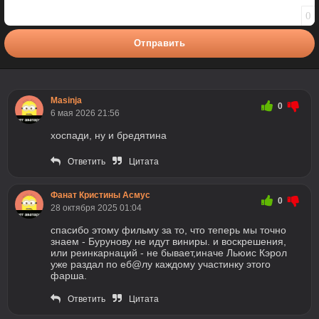
0
Отправить
Masinja
0
6 мая 2026 21:56
хоспади, ну и бредятина
Ответить
Цитата
Фанат Кристины Асмус
0
28 октября 2025 01:04
спасибо этому фильму за то, что теперь мы точно
знаем - Бурунову не идут виниры. и воскрешения,
или реинкарнаций - не бывает,иначе Льюис Кэрол
уже раздал по еб@лу каждому участинку этого
фарша.
Ответить
Цитата