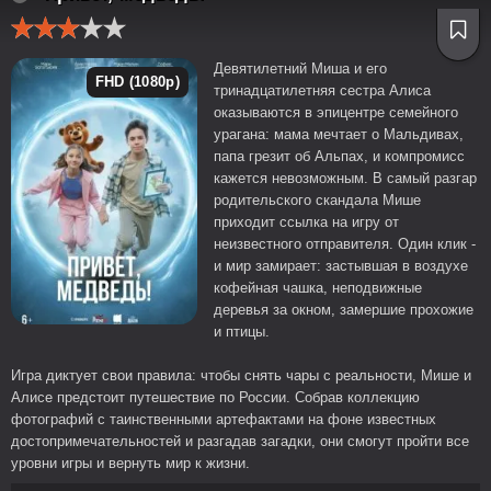
Девятилетний Миша и его
FHD (1080p)
тринадцатилетняя сестра Алиса
оказываются в эпицентре семейного
урагана: мама мечтает о Мальдивах,
папа грезит об Альпах, и компромисс
кажется невозможным. В самый разгар
родительского скандала Мише
приходит ссылка на игру от
неизвестного отправителя. Один клик -
и мир замирает: застывшая в воздухе
кофейная чашка, неподвижные
деревья за окном, замершие прохожие
и птицы.
Игра диктует свои правила: чтобы снять чары с реальности, Мише и
Алисе предстоит путешествие по России. Собрав коллекцию
фотографий с таинственными артефактами на фоне известных
достопримечательностей и разгадав загадки, они смогут пройти все
уровни игры и вернуть мир к жизни.