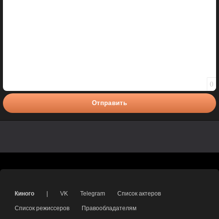
0
Отправить
Киного
|
VK
Telegram
Список актеров
Список режиссеров
Правообладателям