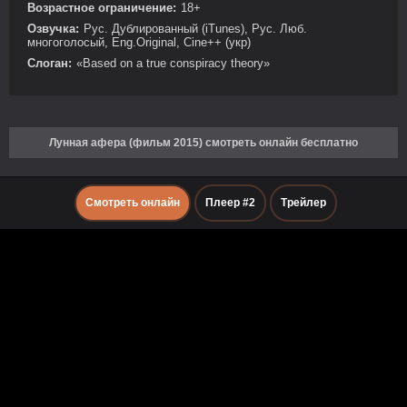
Возрастное ограничение:
18+
Озвучка:
Рус. Дублированный (iTunes), Рус. Люб.
многоголосый, Eng.Original, Cine++ (укр)
Слоган:
«Based on a true conspiracy theory»
Лунная афера (фильм 2015) смотреть онлайн бесплатно
Смотреть онлайн
Плеер #2
Трейлер