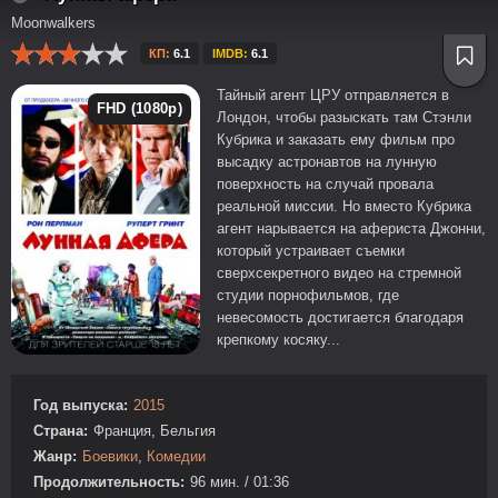
Moonwalkers
КП:
6.1
IMDB:
6.1
Тайный агент ЦРУ отправляется в
FHD (1080p)
Лондон, чтобы разыскать там Стэнли
Кубрика и заказать ему фильм про
высадку астронавтов на лунную
поверхность на случай провала
реальной миссии. Но вместо Кубрика
агент нарывается на афериста Джонни,
который устраивает съемки
сверхсекретного видео на стремной
студии порнофильмов, где
невесомость достигается благодаря
крепкому косяку...
Год выпуска:
2015
Страна:
Франция, Бельгия
Жанр:
Боевики
,
Комедии
Продолжительность:
96 мин. / 01:36