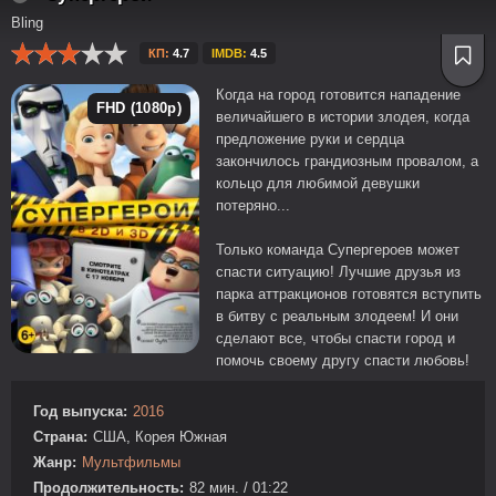
Bling
КП:
4.7
IMDB:
4.5
Когда на город готовится нападение
FHD (1080p)
величайшего в истории злодея, когда
предложение руки и сердца
закончилось грандиозным провалом, а
кольцо для любимой девушки
потеряно...
Только команда Супергероев может
спасти ситуацию! Лучшие друзья из
парка аттракционов готовятся вступить
в битву с реальным злодеем! И они
сделают все, чтобы спасти город и
помочь своему другу спасти любовь!
Год выпуска:
2016
Страна:
США, Корея Южная
Жанр:
Мультфильмы
Продолжительность:
82 мин. / 01:22