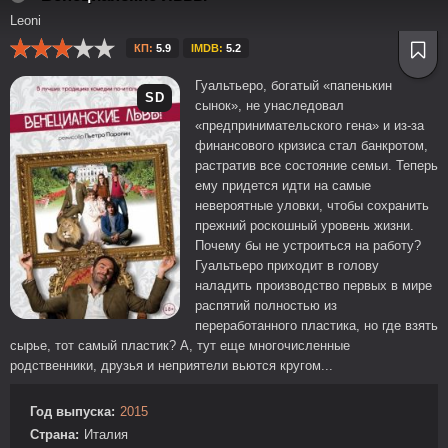
Leoni
КП:
5.9
IMDB:
5.2
Гуальтьеро, богатый «папенькин
SD
сынок», не унаследовал
«предпринимательского гена» и из-за
финансового кризиса стал банкротом,
растратив все состояние семьи. Теперь
ему придется идти на самые
невероятные уловки, чтобы сохранить
прежний роскошный уровень жизни.
Почему бы не устроиться на работу?
Гуальтьеро приходит в голову
наладить производство первых в мире
распятий полностью из
переработанного пластика, но где взять
сырье, тот самый пластик? А, тут еще многочисленные
родственники, друзья и неприятели вьются кругом...
Год выпуска:
2015
Страна:
Италия