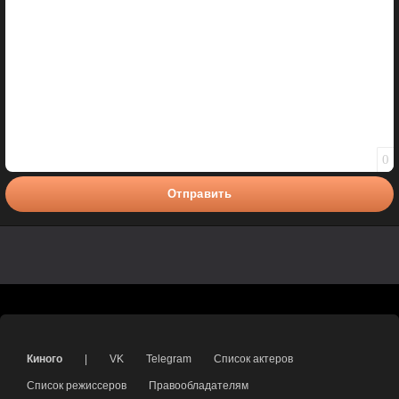
0
Отправить
Киного
|
VK
Telegram
Список актеров
Список режиссеров
Правообладателям