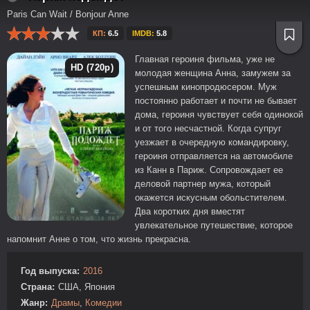
Paris Can Wait / Bonjour Anne
КП:
6.5
IMDB:
5.8
Главная героиня фильма, уже не
HD (720p)
молодая женщина Анна, замужем за
успешным кинопродюсером. Муж
постоянно работает и почти не бывает
дома, героиня чувствует себя одинокой
и от того несчастной. Когда супруг
уезжает в очередную командировку,
героиня отправляется на автомобиле
из Канн в Париж. Сопровождает ее
деловой партнер мужа, который
окажется искусным обольстителем.
Два коротких дня вместят
увлекательное путешествие, которое
напомнит Анне о том, что жизнь прекрасна.
Год выпуска:
2016
Страна:
США, Япония
Жанр:
Драмы
,
Комедии