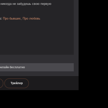
 никогда не забудешь свою первую
:
Про бывших
,
Про любовь
онлайн бесплатно
Трейлер