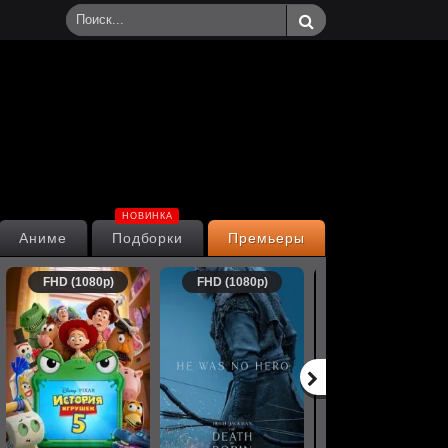
НОВИНКА
Аниме
Подборки
Премьеры
FHD (1080p)
FHD (1080p)
FHD (1080p)