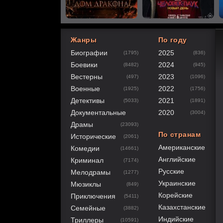
Жанры
По году
Биографии
2025
(1795)
(836)
80
1
2
3
4
5
Боевики
2024
(8482)
(945)
Вестерны
2023
(497)
(1096)
Военные
2022
(1925)
(1756)
Детективы
2021
(5033)
(1891)
Документальные
2020
(3004)
Драмы
(23093)
По странам
Исторические
(2061)
Американские
Комедии
(14661)
Английские
Криминал
(7174)
Русские
Мелодрамы
(1277)
Украинские
Мюзиклы
(849)
Корейские
Приключения
(5411)
Казахстанские
Семейные
(3882)
Индийские
Триллеры
(10591)