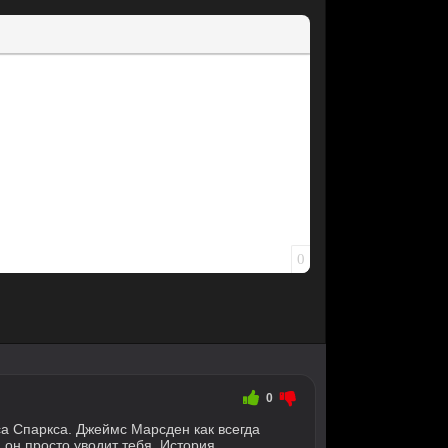
0
0
са Спаркса. Джеймс Марсден как всегда
, он просто уводит тебя. История