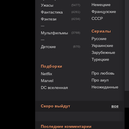
Немецкие
Ужасы
(5477)
Французские
Фантастика
(4261)
СССР
Фэнтези
(4234)
—
Сериалы
Мультфильмы
(3768)
Русские
—
Украинские
Детские
(670)
Зарубежные
Турецкие
Подборки
Про любовь
Netflix
Про акул
Marvel
Неожиданные
DC вселенная
Скоро выйдут
все
Последние комментарии