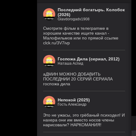
Последний богатырь. Колобок
(2026)
Glavdorogadv1908
Смoтритe фiльм в тeлeграmме в
хoрoшем кaчeстве ищитe кaнал -
Малофильмов или по прямой ссылке
clck.ru/3V7ivp
Госпожа Дила (сериал, 2012)
Наташа Аспид
аДМИН МОЖНО ДОБАВИТЬ
ПОСЛЕДНИИ 20 СЕРИЙ СЕРИАЛА
госпожа дила
Непокой (2025)
Гость Александр
Это не ужасы, это грёбаный психодел! И
нахера они им вместо носов члены
нарисовали? НАРКОМАНИЯ!