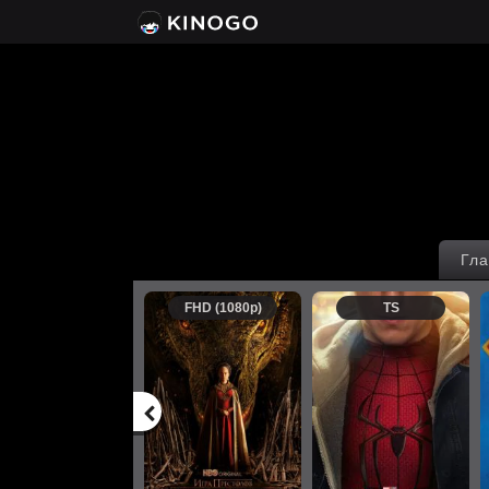
Гла
FHD (1080p)
TS