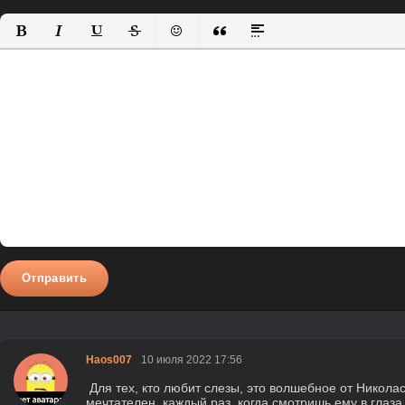
Полужирный
Курсив
Подчеркнутый
Зачеркнутый
Вставить смайлик
Вставка цитаты
Вставка спойлера
Отправить
Haos007
10 июля 2022 17:56
Для тех, кто любит слезы, это волшебное от Никола
мечтателен, каждый раз, когда смотришь ему в глаза