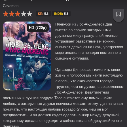
Cavemen
КП:
5.3
IMDB:
5.3
Плей-бой из Лос-Анджелеса Дин
HD (720p)
вместе со своими закадычными
друзьями живут разгульной жизнью -
устраивает развратные вечеринки,
снимают девчонок на ночь, употребляя
море алкоголя и попадая постоянно в
смешные ситуации.
Однажды Дин решает изменить свою
жизнь и попробовать найти настоящую
любовь, что оказывается гораздо
труднее, чем он думал, в современном
Лос-Анджелесе. Девятилетний
племянник и лучшая подруга Тесс пытаются ему помочь найти
любовь, а закадычные друзья всячески мешают этому. Дин начинает
понимать, что настоящая любовь гораздо ближе, чем он мог
предположить, и он должен будет сделать выбор между девушкой,
которая ему идеально подходит и соблазнительной девушкой из его
фантазий...