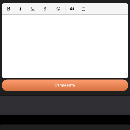
Полужирный
Курсив
Подчеркнутый
Зачеркнутый
Вставить смайлик
Вставка цитаты
Вставка спойлера
0
Отправить