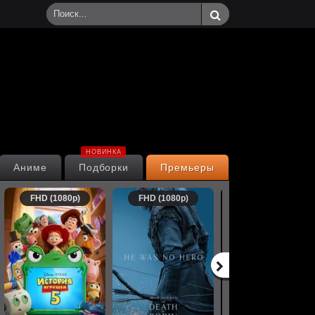
НОВИНКА
Аниме
Подборки
Премьеры
FHD (1080p)
FHD (1080p)
FHD (1080p)