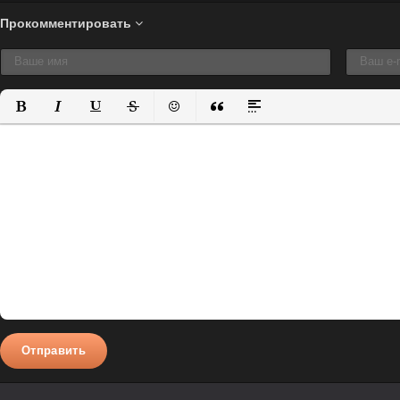
Прокомментировать
Полужирный
Курсив
Подчеркнутый
Зачеркнутый
Вставить смайлик
Вставка цитаты
Вставка спойлера
Отправить