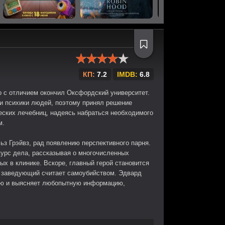
КП:
7.2
IMDB:
6.8
 с отличием окончил Оксфордский университет.
и психики людей, поэтому принял решение
еских лечебниц, надеясь набраться необходимого
м.
ьз Грэйвз, рад появлению перспективного парня.
урс дела, рассказывая о многочисленных
ых в клинике. Вскоре, главный герой становится
й заведующий считает самоубийством. Эдвард
ию и выясняет любопытную информацию,