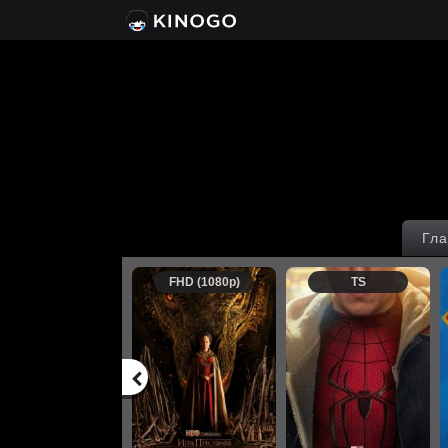
Гла
FHD (1080p)
TS