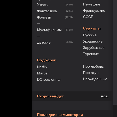
Немецкие
Ужасы
(5476)
Французские
Фантастика
(4261)
СССР
Фэнтези
(4233)
—
Сериалы
Мультфильмы
(3768)
Русские
—
Украинские
Детские
(670)
Зарубежные
Турецкие
Подборки
Про любовь
Netflix
Про акул
Marvel
Неожиданные
DC вселенная
Скоро выйдут
все
Последние комментарии