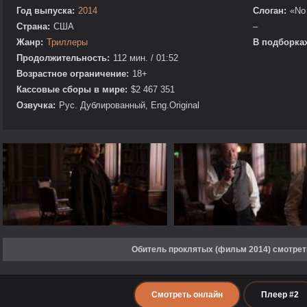
Год выпуска:
2014
Слоган:
«No
Страна:
США
–
Жанр:
Триллеры
В подборках
Продолжительность:
112 мин. / 01:52
Возрастное ограничение:
18+
Кассовые сборы в мире:
$2 467 351
Озвучка:
Рус. Дублированный, Eng.Original
Обитель проклятых (фильм 2014) смотрет
Смотреть онлайн
Плеер #2