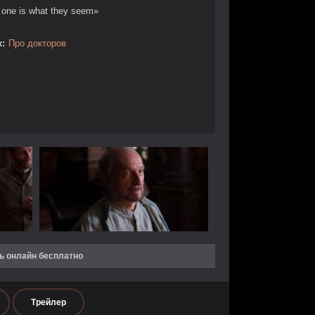
 one is what they seem»
:
Про докторов
ь онлайн бесплатно
Трейлер