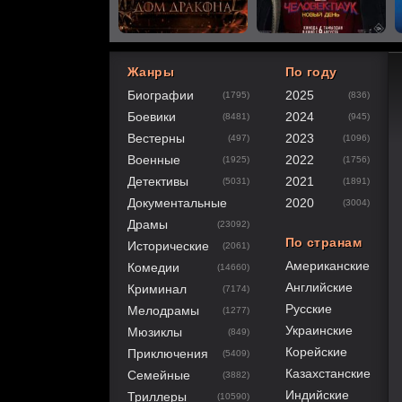
Жанры
По году
Биографии
2025
(1795)
(836)
80
1
2
3
4
5
Боевики
2024
(8481)
(945)
Вестерны
2023
(497)
(1096)
Военные
2022
(1925)
(1756)
Детективы
2021
(5031)
(1891)
Документальные
2020
(3004)
Драмы
(23092)
По странам
Исторические
(2061)
Американские
Комедии
(14660)
Английские
Криминал
(7174)
Русские
Мелодрамы
(1277)
Украинские
Мюзиклы
(849)
Корейские
Приключения
(5409)
Казахстанские
Семейные
(3882)
Индийские
Триллеры
(10590)