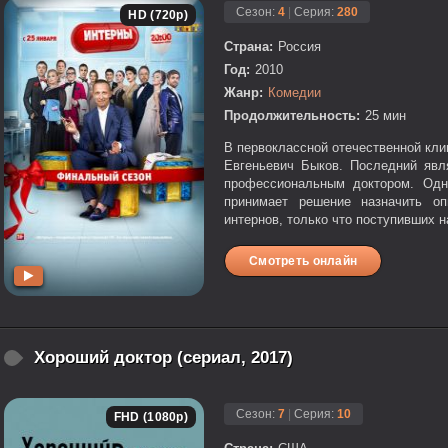
Сезон:
4
|
Серия:
280
HD (720p)
Страна:
Россия
Год:
2010
Жанр:
Комедии
Продолжительность:
25 мин
В первоклассной отечественной кли
Евгеньевич Быков. Последний явл
профессиональным доктором. Одн
принимает решение назначить оп
интернов, только что поступивших на
Смотреть онлайн
Хороший доктор (сериал, 2017)
Сезон:
7
|
Серия:
10
FHD (1080p)