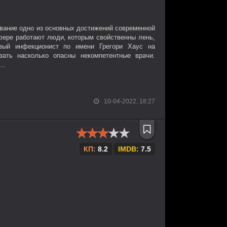
вание одно из основных достижений современной
сфере работают люди, которым свойственны лень,
ивый инфекционист по имени Грегори Хаус на
зать насколько опасны некомпетентные врачи.
..
10-04-2022, 18:27
КП:
8.2
IMDB:
7.5