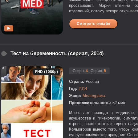
простаивают. Мэрия отлично ос
отделений, потому вскоре открывает
Смотреть онлайн
Тест на беременность (сериал, 2014)
Сезон:
4
|
Серия:
8
FHD (1080p)
Страна:
Россия
Год:
2014
Жанр:
Мелодрамы
Продолжительность:
52 мин
Много лет проведя в медицине, 
акушерства и гинекологии, симпа
стресс, после того как теряет пац
Колмогоров вместо того, чтобы ок
супруги намечается праздник. Осозн