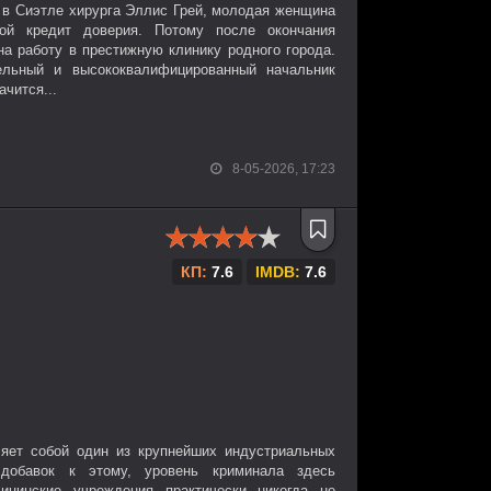
 в Сиэтле хирурга Эллис Грей, молодая женщина
й кредит доверия. Потому после окончания
на работу в престижную клинику родного города.
ельный и высококвалифицированный начальник
ачится...
8-05-2026, 17:23
КП:
7.6
IMDB:
7.6
ляет собой один из крупнейших индустриальных
добавок к этому, уровень криминала здесь
дицинские учреждения практически никогда не