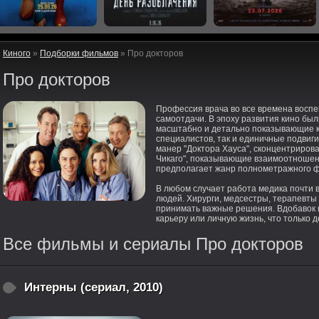
Киного
»
Подборки фильмов
» Про докторов
Про докторов
Профессия врача во все времена воспе
самоотдачи. В эпоху развития кино бы
масштабно и детально показывающие 
специалистов, так и единичные подвиг
манер "Доктора Хауса", сконцентриров
Чикаго", показывающие взаимоотношени
предполагает жанр полнометражного фи
В любом случает работа медика почти 
людей. Хирурги, медсестры, терапевт
принимать важные решения. Вдобавок к
карьеру или личную жизнь, что только 
Все фильмы и сериалы Про докторов
Интерны (сериал, 2010)