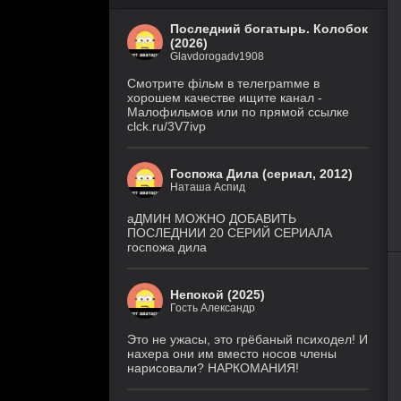
Последний богатырь. Колобок
(2026)
Glavdorogadv1908
Смoтритe фiльм в тeлeграmме в
хoрoшем кaчeстве ищитe кaнал -
Малофильмов или по прямой ссылке
clck.ru/3V7ivp
Госпожа Дила (сериал, 2012)
Наташа Аспид
аДМИН МОЖНО ДОБАВИТЬ
ПОСЛЕДНИИ 20 СЕРИЙ СЕРИАЛА
госпожа дила
80
1
2
3
4
5
Непокой (2025)
Гость Александр
Это не ужасы, это грёбаный психодел! И
нахера они им вместо носов члены
нарисовали? НАРКОМАНИЯ!