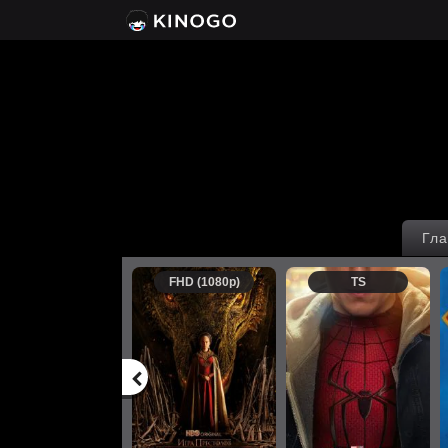
Гла
FHD (1080p)
TS