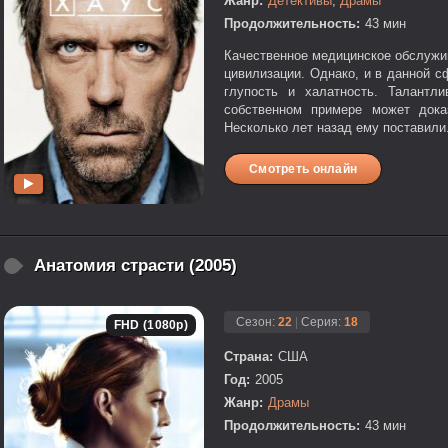
Жанр:
Детективы
,
Драмы
Продолжительность:
43 мин
Качественное медицинское обслужи
цивилизации. Однако, и в данной 
глупость и халатность. Талантл
собственном примере может дока
Несколько лет назад ему поставили.
Смотреть онлайн
Анатомия страсти (2005)
Сезон:
22
|
Серия:
18
FHD (1080p)
Страна:
США
Год:
2005
Жанр:
Драмы
Продолжительность:
43 мин