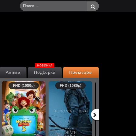
НОВИНКА
Аниме
Подборки
Премьеры
FHD (1080p)
FHD (1080p)
FHD (1080p)