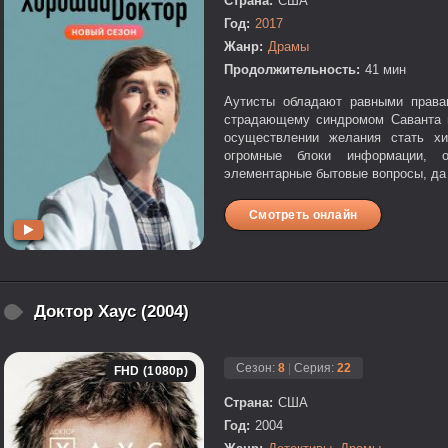
Страна:
США
Год:
2017
Жанр:
Драмы
Продолжительность:
41 мин
Аутисты обладают равными права
страдающему синдромом Саванта 
осуществлении желания стать хи
огромные блоки информации, 
элементарные бытовые вопросы, да
Смотреть онлайн
Доктор Хаус (2004)
Сезон:
8
|
Серия:
22
FHD (1080p)
Страна:
США
Год:
2004