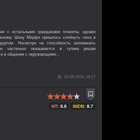
ми с остальными гражданами планеты, однако
юному Шону Мерфи пришлось хлебнуть лиха в
рургом. Несмотря на способность запоминать
он частенько оказывается в тупике решая
 и в общении с окружающими...
22-05-2024, 16:17
КП:
8.8
IMDB:
8.7