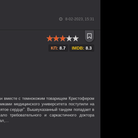
8-02-2023, 15:31
КП:
8.7
IMDB:
8.3
ан вместе с темнокожим товарищем Кристофером
иками медицинского университета поступили на
вятое сердце". Вышеуказанный тандем попадает в
ало требовательного и саркастичного доктора
л,...