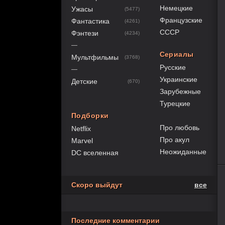
Немецкие
Ужасы
(5477)
Французские
Фантастика
(4261)
СССР
Фэнтези
(4234)
—
Сериалы
Мультфильмы
(3768)
Русские
—
Украинские
Детские
(670)
Зарубежные
Турецкие
Подборки
Про любовь
Netflix
Про акул
Marvel
Неожиданные
DC вселенная
80
1
2
3
4
5
Скоро выйдут
все
Последние комментарии