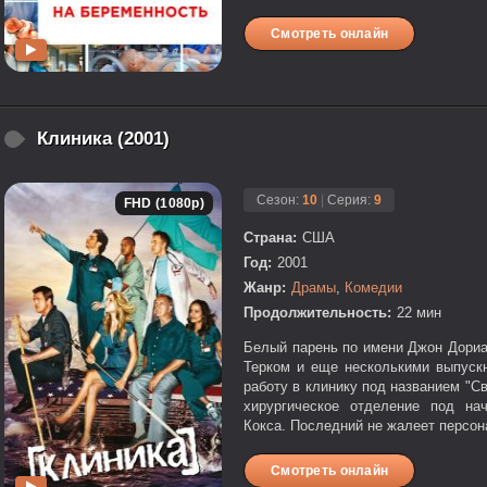
Смотреть онлайн
Клиника (2001)
Сезон:
10
|
Серия:
9
FHD (1080p)
Страна:
США
Год:
2001
Жанр:
Драмы
,
Комедии
Продолжительность:
22 мин
Белый парень по имени Джон Дори
Терком и еще несколькими выпускн
работу в клинику под названием "С
хирургическое отделение под нач
Кокса. Последний не жалеет персона
Смотреть онлайн