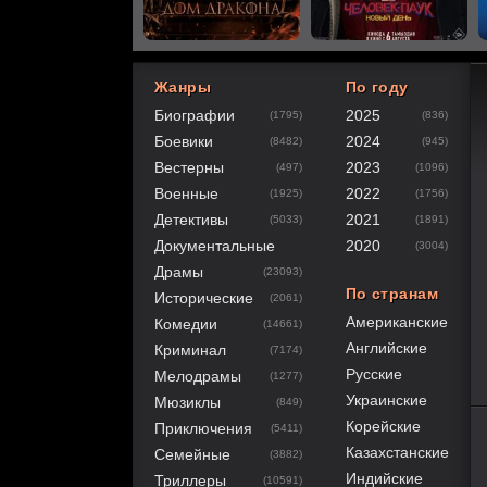
Жанры
По году
Биографии
2025
(1795)
(836)
Боевики
2024
(8482)
(945)
Вестерны
2023
(497)
(1096)
Военные
2022
(1925)
(1756)
Детективы
2021
(5033)
(1891)
Документальные
2020
(3004)
Драмы
(23093)
По странам
Исторические
(2061)
Американские
Комедии
(14661)
Английские
Криминал
(7174)
Русские
Мелодрамы
(1277)
Украинские
Мюзиклы
(849)
Корейские
Приключения
(5411)
60
1
2
3
4
5
Казахстанские
Семейные
(3882)
Индийские
Триллеры
(10591)