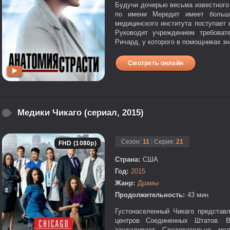
Будучи дочерью весьма известного
по имени Мередит имеет большо
медицинского института поступает 
Руководит учреждением требоват
Ричард, у которого в помощниках зн
Смотреть онлайн
Медики Чикаго (сериал, 2015)
Сезон:
11
|
Серия:
21
FHD (1080p)
Страна:
США
Год:
2015
Жанр:
Драмы
Продолжительность:
43 мин
Густонаселенный Чикаго представ
центров Соединенных Штатов. В
зашкаливает. Следовательно, ме