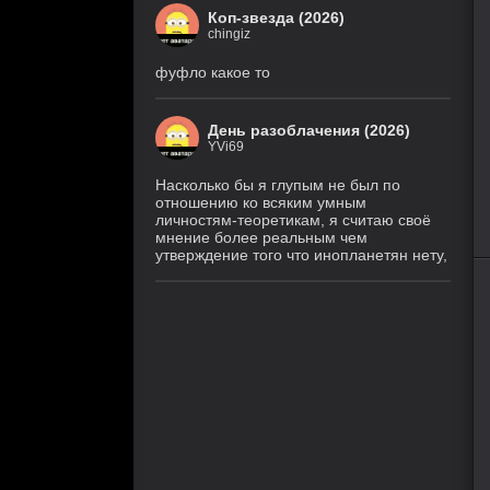
Коп-звезда (2026)
chingiz
фуфло какое то
День разоблачения (2026)
YVi69
Насколько бы я глупым не был по
отношению ко всяким умным
личностям-теоретикам, я считаю своё
мнение более реальным чем
утверждение того что инопланетян нету,
60
1
2
3
4
5