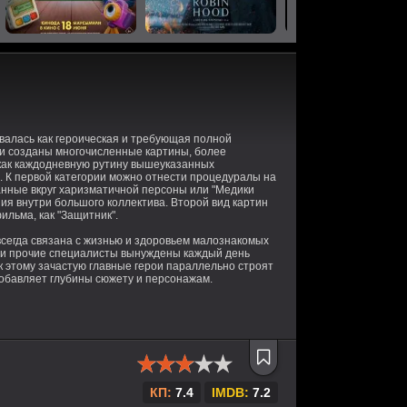
валась как героическая и требующая полной
ли созданы многочисленные картины, более
как каждодневную рутину вышеуказанных
и. К первой категории можно отнести процедуралы на
анные вкруг харизматичной персоны или "Медики
я внутри большого коллектива. Второй вид картин
льма, как "Защитник".
всегда связана с жизнью и здоровьем малознакомых
ы и прочие специалисты вынуждены каждый день
 этому зачастую главные герои параллельно строят
добавляет глубины сюжету и персонажам.
КП:
7.4
IMDB:
7.2