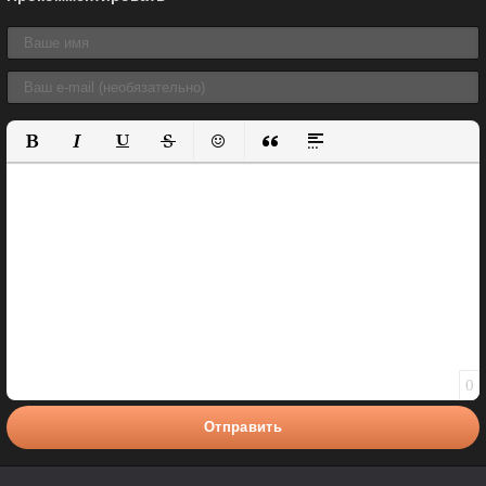
Полужирный
Курсив
Подчеркнутый
Зачеркнутый
Вставить смайлик
Вставка цитаты
Вставка спойлера
0
Отправить