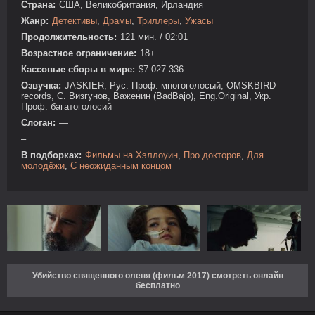
Страна:
США, Великобритания, Ирландия
Жанр:
Детективы
,
Драмы
,
Триллеры
,
Ужасы
Продолжительность:
121 мин. / 02:01
Возрастное ограничение:
18+
Кассовые сборы в мире:
$7 027 336
Озвучка:
JASKIER, Рус. Проф. многоголосый, OMSKBIRD
records, C. Визгунов, Важенин (BadBajo), Eng.Original, Укр.
Проф. багатоголосий
Слоган:
—
–
В подборках:
Фильмы на Хэллоуин
,
Про докторов
,
Для
молодёжи
,
С неожиданным концом
Убийство священного оленя (фильм 2017) смотреть онлайн
бесплатно