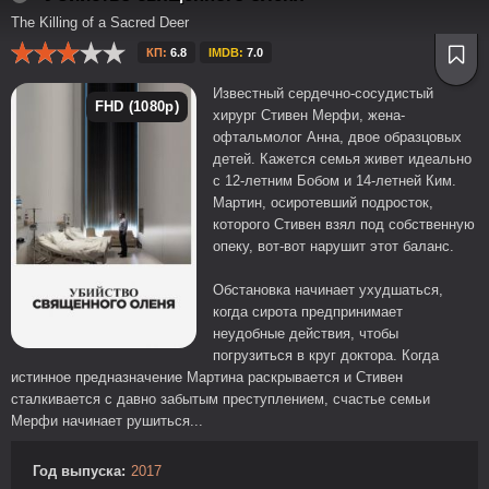
The Killing of a Sacred Deer
КП:
6.8
IMDB:
7.0
Известный сердечно-сосудистый
FHD (1080p)
хирург Стивен Мерфи, жена-
офтальмолог Анна, двое образцовых
детей. Кажется семья живет идеально
с 12-летним Бобом и 14-летней Ким.
Мартин, осиротевший подросток,
которого Стивен взял под собственную
опеку, вот-вот нарушит этот баланс.
Обстановка начинает ухудшаться,
когда сирота предпринимает
неудобные действия, чтобы
погрузиться в круг доктора. Когда
истинное предназначение Мартина раскрывается и Стивен
сталкивается с давно забытым преступлением, счастье семьи
Мерфи начинает рушиться...
Год выпуска:
2017