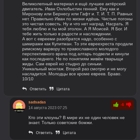
Великолепный материал и ещё лучшее актёрский
двигатель. Иван Охлобыстин генний. Ему как и
Миронову или Бернесу или Гафт и. Т. И. Т. П. Равных
нет. Правильно Иван по жизни идёшь. Чистые погоны
это чистая совесть. Ну и что нет наград. Насрать. Я
тебя люблю и ты мой этолон. А Я Моисей. Я Бог. И
тебе жить только в радости и наслождении.
А вот с еврееми разобратся надо, особенно с
шикирами как Купитман. То эти евреехреста продали
римскому варвору то православного молодого
перспективного врача под алтарь подвели и кинули
как последнего. Не по понятиям живём тварыщи
жиды. Сам еврей но стыдно до синьки.
Уникальный монтаж. Второй раз смотрю и не могу
насладится. Молодцы все кроме евреев. Браво.
10/10
Ответить
Цитата
sadsadas
-6
14 августа 2023 07:25
Кто эти клоуны? В мире их не один человек не
знает. Только советские бомжи.
Ответить
Цитата