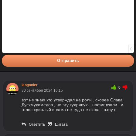
0
Отправить
langonier
0
30 сентября 2024 16:15
вот не знаю кто утверждал на роли . скорее Слава
Дусхмухамедов , но эту кудрявую...нафиг взяли . и
голос хриплый и сама не туда не сюда.. тьфу (
Ответить
Цитата