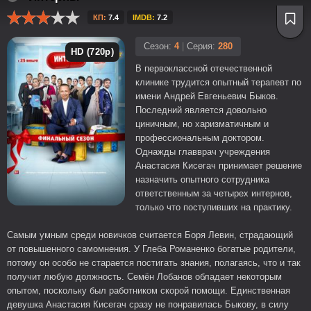
КП:
7.4
IMDB:
7.2
Сезон:
4
|
Серия:
280
HD (720p)
В первоклассной отечественной
клинике трудится опытный терапевт по
имени Андрей Евгеньевич Быков.
Последний является довольно
циничным, но харизматичным и
профессиональным доктором.
Однажды главврач учреждения
Анастасия Кисегач принимает решение
назначить опытного сотрудника
ответственным за четырех интернов,
только что поступивших на практику.
Самым умным среди новичков считается Боря Левин, страдающий
от повышенного самомнения. У Глеба Романенко богатые родители,
потому он особо не старается постигать знания, полагаясь, что и так
получит любую должность. Семён Лобанов обладает некоторым
опытом, поскольку был работником скорой помощи. Единственная
девушка Анастасия Кисегач сразу не понравилась Быкову, в силу