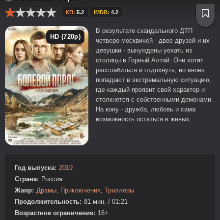
КП:
5.2
IMDB:
4.2
В результате скандального ДТП
HD (720p)
четверо москвичей - двое друзей и их
девушки - вынуждены уехать из
столицы в Горный Алтай. Они хотят
расслабиться и отдохнуть, но вновь
попадают в экстремальную ситуацию,
где каждый проявит свой характер и
столкнется с собственными демонами.
На кону - дружба, любовь и сама
возможность остаться в живых.
Год выпуска:
2019
Страна:
Россия
Жанр:
Драмы
,
Приключения
,
Триллеры
Продолжительность:
81 мин. / 01:21
Возрастное ограничение:
16+