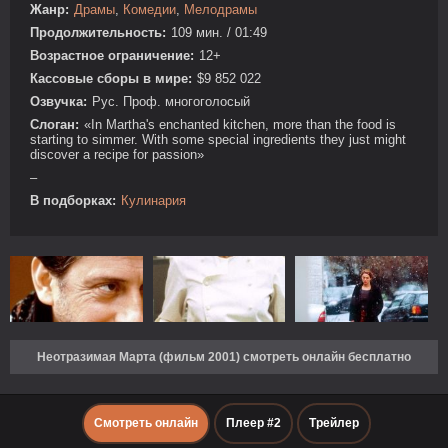
Жанр:
Драмы
,
Комедии
,
Мелодрамы
Продолжительность:
109 мин. / 01:49
Возрастное ограничение:
12+
Кассовые сборы в мире:
$9 852 022
Озвучка:
Рус. Проф. многоголосый
Слоган:
«In Martha's enchanted kitchen, more than the food is
starting to simmer. With some special ingredients they just might
discover a recipe for passion»
–
В подборках:
Кулинария
Неотразимая Марта (фильм 2001) смотреть онлайн бесплатно
Смотреть онлайн
Плеер #2
Трейлер