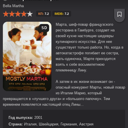
Bella Martha
КП:
7.2
IMDB:
7.2
Марта, шеф-повар французского
SD
ресторана в Гамбурге, создает на
своей кухне настоящие шедевры
кулинарного искусства. Для нее
существует только работа. Но, когда в
автокатастрофе погибает ее сестра,
мать-одиночка, Марте приходится
взять к себе восьмилетнюю
племянницу Лину.
А затем в их жизни возникает он -
опасный конкурент Марты, новый повар
из Италии Марио, который
превращается в «лучшего друга» и «большого папочку». Тем
временем появляется настоящий отец Лины...
Год выпуска:
2001
Страна:
Италия, Швейцария, Германия, Австрия