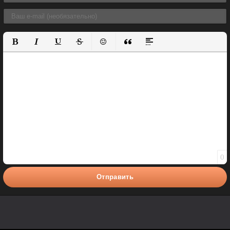
Полужирный
Курсив
Подчеркнутый
Зачеркнутый
Вставить смайлик
Вставка цитаты
Вставка спойлера
0
Отправить