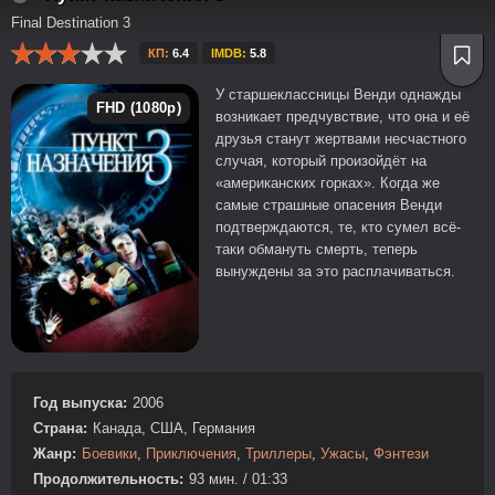
Final Destination 3
КП:
6.4
IMDB:
5.8
У старшеклассницы Венди однажды
FHD (1080p)
возникает предчувствие, что она и её
друзья станут жертвами несчастного
случая, который произойдёт на
«американских горках». Когда же
самые страшные опасения Венди
подтверждаются, те, кто сумел всё-
таки обмануть смерть, теперь
вынуждены за это расплачиваться.
Год выпуска:
2006
Страна:
Канада, США, Германия
Жанр:
Боевики
,
Приключения
,
Триллеры
,
Ужасы
,
Фэнтези
Продолжительность:
93 мин. / 01:33