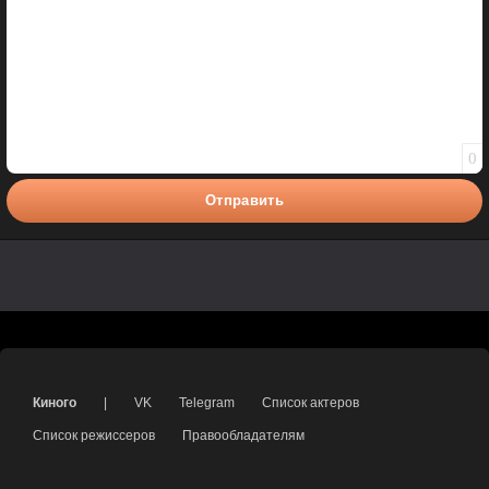
0
Отправить
Киного
|
VK
Telegram
Список актеров
Список режиссеров
Правообладателям