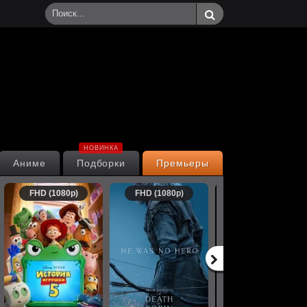
НОВИНКА
Аниме
Подборки
Премьеры
FHD (1080p)
FHD (1080p)
FHD (1080p)