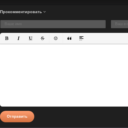
Прокомментировать
Полужирный
Курсив
Подчеркнутый
Зачеркнутый
Вставить смайлик
Вставка цитаты
Вставка спойлера
Отправить