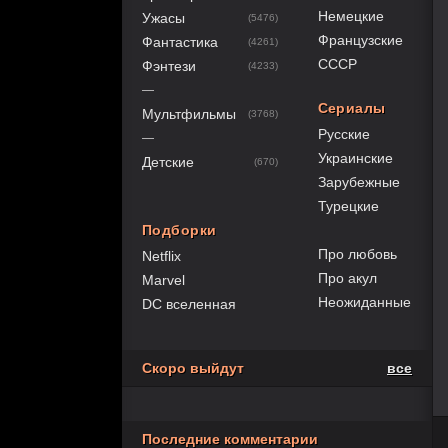
Немецкие
Ужасы
(5476)
Французские
Фантастика
(4261)
СССР
Фэнтези
(4233)
—
Сериалы
Мультфильмы
(3768)
Русские
—
Украинские
Детские
(670)
Зарубежные
Турецкие
Подборки
Про любовь
Netflix
Про акул
Marvel
Неожиданные
DC вселенная
Скоро выйдут
все
Последние комментарии