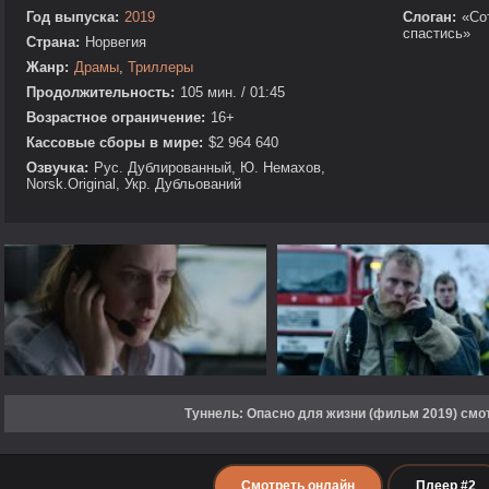
Год выпуска:
2019
Слоган:
«Со
спастись»
Страна:
Норвегия
Жанр:
Драмы
,
Триллеры
Продолжительность:
105 мин. / 01:45
Возрастное ограничение:
16+
Кассовые сборы в мире:
$2 964 640
Озвучка:
Рус. Дублированный, Ю. Немахов,
Norsk.Original, Укр. Дубльований
Туннель: Опасно для жизни (фильм 2019) смо
Смотреть онлайн
Плеер #2