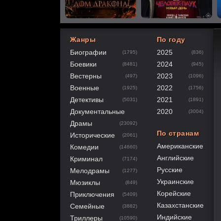
Жанры
По году
Биографии
2025
(1795)
(836)
60
1
2
3
4
5
Боевики
2024
(8481)
(945)
Вестерны
2023
(497)
(1096)
Военные
2022
(1925)
(1756)
Детективы
2021
(5031)
(1891)
Документальные
2020
(3004)
Драмы
(23092)
По странам
Исторические
(2061)
Американские
Комедии
(14660)
Английские
Криминал
(7174)
Русские
Мелодрамы
(1277)
Украинские
Мюзиклы
(849)
Корейские
Приключения
(5409)
Казахстанские
Семейные
(3882)
Индийские
Триллеры
(10590)