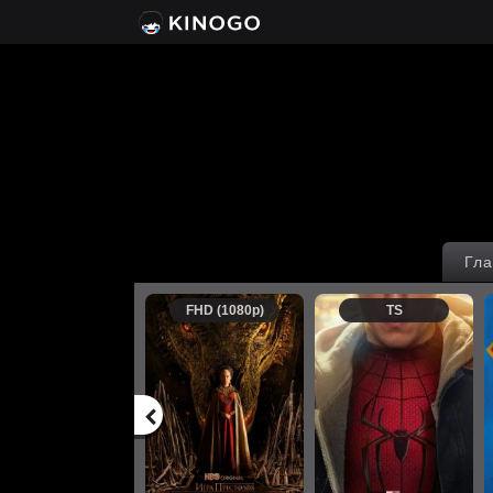
Гла
FHD (1080p)
TS