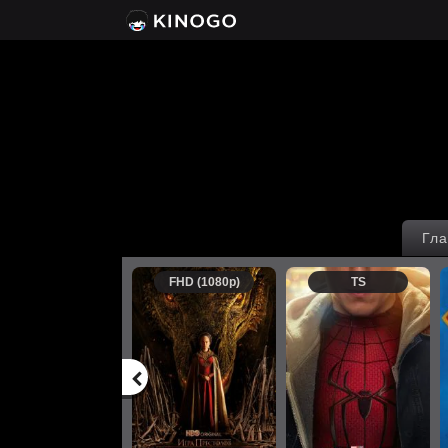
Гла
FHD (1080p)
TS