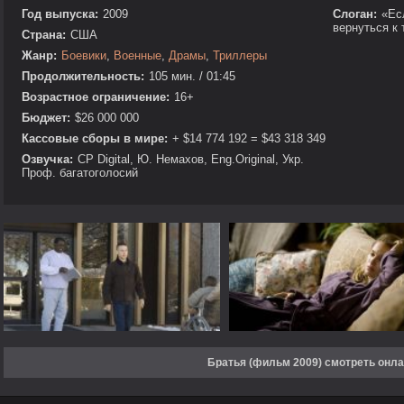
Год выпуска:
2009
Слоган:
«Ес
вернуться к 
Страна:
США
Жанр:
Боевики
,
Военные
,
Драмы
,
Триллеры
Продолжительность:
105 мин. / 01:45
Возрастное ограничение:
16+
Бюджет:
$26 000 000
Кассовые сборы в мире:
+ $14 774 192 = $43 318 349
Озвучка:
CP Digital, Ю. Немахов, Eng.Original, Укр.
Проф. багатоголосий
Братья (фильм 2009) смотреть онл