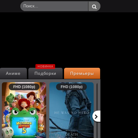
НОВИНКА
Аниме
Подборки
Премьеры
FHD (1080p)
FHD (1080p)
FHD (1080p)