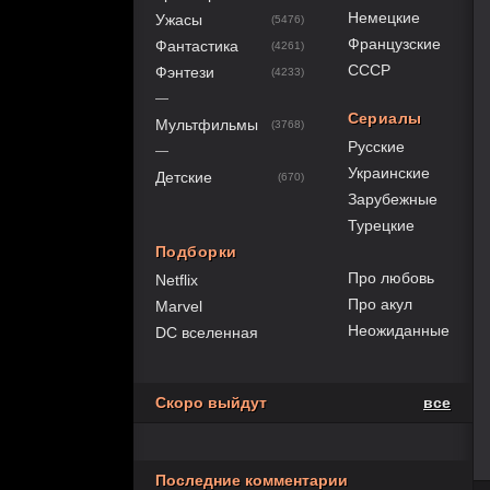
Немецкие
Ужасы
(5476)
Французские
Фантастика
(4261)
СССР
Фэнтези
(4233)
—
Сериалы
Мультфильмы
(3768)
Русские
—
Украинские
Детские
(670)
Зарубежные
Турецкие
Подборки
Про любовь
Netflix
Про акул
Marvel
Неожиданные
DC вселенная
Скоро выйдут
все
Последние комментарии