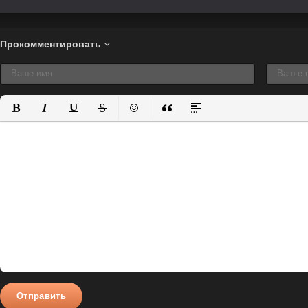
Прокомментировать
Полужирный
Курсив
Подчеркнутый
Зачеркнутый
Вставить смайлик
Вставка цитаты
Вставка спойлера
Отправить