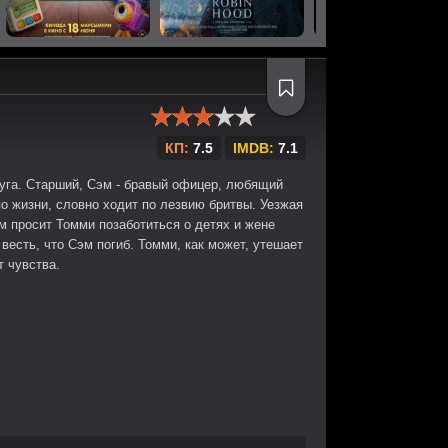
КП:
7.5
IMDB:
7.1
друга. Старший, Сэм - бравый офицер, любящий
о жизни, словно ходит по лезвию бритвы. Уезжая
м просит Томми позаботиться о детях и жене
весть, что Сэм погиб. Томми, как может, утешает
 чувства.