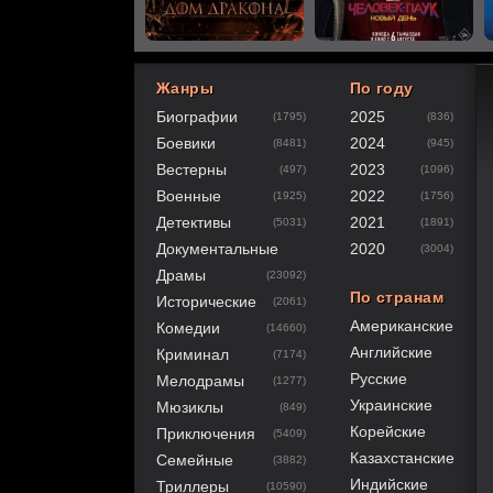
Жанры
По году
Биографии
2025
(1795)
(836)
60
1
2
3
4
5
Боевики
2024
(8481)
(945)
Вестерны
2023
(497)
(1096)
Военные
2022
(1925)
(1756)
Детективы
2021
(5031)
(1891)
Документальные
2020
(3004)
Драмы
(23092)
По странам
Исторические
(2061)
Американские
Комедии
(14660)
Английские
Криминал
(7174)
Русские
Мелодрамы
(1277)
Украинские
Мюзиклы
(849)
Корейские
Приключения
(5409)
Казахстанские
Семейные
(3882)
Индийские
Триллеры
(10590)