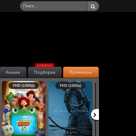
НОВИНКА
Аниме
Подборки
Премьеры
FHD (1080p)
FHD (1080p)
FHD (1080p)