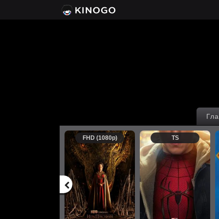
Гла
FHD (1080p)
TS