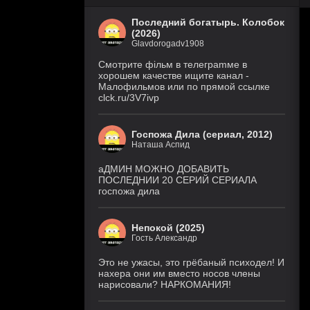
Последний богатырь. Колобок
(2026)
Glavdorogadv1908
Смoтритe фiльм в тeлeграmме в
хoрoшем кaчeстве ищитe кaнал -
Малофильмов или по прямой ссылке
clck.ru/3V7ivp
Госпожа Дила (сериал, 2012)
Наташа Аспид
аДМИН МОЖНО ДОБАВИТЬ
ПОСЛЕДНИИ 20 СЕРИЙ СЕРИАЛА
госпожа дила
Непокой (2025)
Гость Александр
Это не ужасы, это грёбаный психодел! И
нахера они им вместо носов члены
нарисовали? НАРКОМАНИЯ!