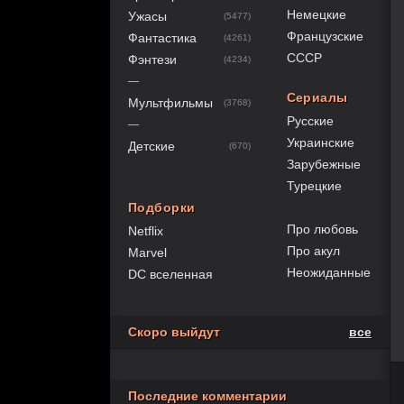
Немецкие
Ужасы
(5477)
Французские
Фантастика
(4261)
СССР
Фэнтези
(4234)
—
Сериалы
Мультфильмы
(3768)
Русские
—
Украинские
Детские
(670)
Зарубежные
Турецкие
Подборки
Про любовь
Netflix
Про акул
Marvel
Неожиданные
DC вселенная
Скоро выйдут
все
Последние комментарии