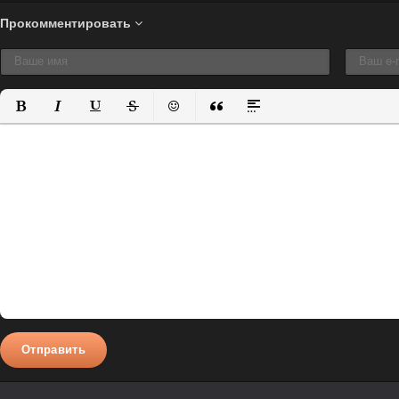
Прокомментировать
Полужирный
Курсив
Подчеркнутый
Зачеркнутый
Вставить смайлик
Вставка цитаты
Вставка спойлера
Отправить