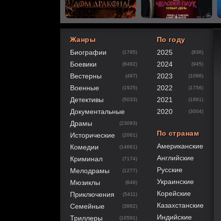
Жанры
По году
Биографии
2025
(1795)
(836)
40
1
2
3
4
5
Боевики
2024
(8482)
(945)
Вестерны
2023
(497)
(1096)
Военные
2022
(1925)
(1756)
Детективы
2021
(5033)
(1891)
Документальные
2020
(3004)
Драмы
(23093)
По странам
Исторические
(2061)
Американские
Комедии
(14661)
Английские
Криминал
(7174)
Русские
Мелодрамы
(1277)
Украинские
Мюзиклы
(849)
Корейские
Приключения
(5411)
Казахстанские
Семейные
(3882)
Индийские
Триллеры
(10591)