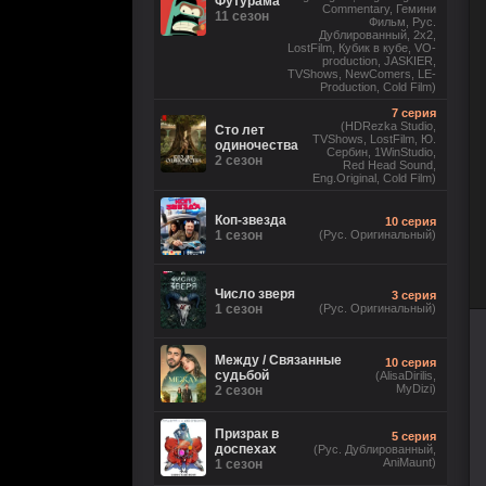
Футурама
Commentary, Гемини
11 сезон
Фильм, Рус.
Дублированный, 2x2,
LostFilm, Кубик в кубе, VO-
production, JASKIER,
TVShows, NewComers, LE-
Production, Cold Film)
7 серия
(HDRezka Studio,
Сто лет
TVShows, LostFilm, Ю.
одиночества
Сербин, 1WinStudio,
2 сезон
Red Head Sound,
Eng.Original, Cold Film)
Коп-звезда
10 серия
1 сезон
(Рус. Оригинальный)
Число зверя
3 серия
1 сезон
(Рус. Оригинальный)
Между / Связанные
10 серия
судьбой
(AlisaDirilis,
MyDizi)
2 сезон
Призрак в
5 серия
доспехах
(Рус. Дублированный,
AniMaunt)
1 сезон