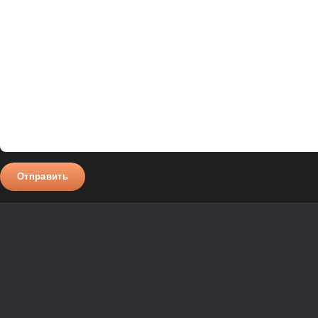
Полужирный
Курсив
Подчеркнутый
Зачеркнутый
Вставить смайлик
Вставка цитаты
Вставка спойлера
Отправить