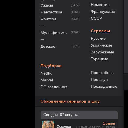
Немецкие
Ужасы
(5477)
Французские
Фантастика
(4261)
СССР
Фэнтези
(4234)
—
Сериалы
Мультфильмы
(3768)
Русские
—
Украинские
Детские
(670)
Зарубежные
Турецкие
Подборки
Про любовь
Netflix
Про акул
Marvel
Неожиданные
DC вселенная
Обновления сериалов и шоу
Сегодня, 07 августа
1 серия
Осколки
(HDRezka Studio, HDrezka