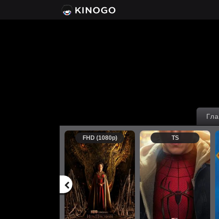
Гла
FHD (1080p)
TS