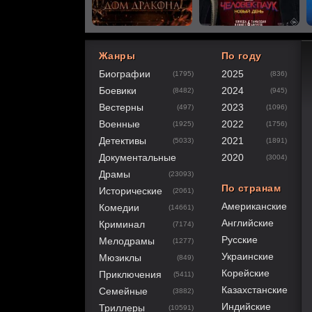
Жанры
По году
Биографии
2025
(1795)
(836)
40
1
2
3
4
5
Боевики
2024
(8482)
(945)
Вестерны
2023
(497)
(1096)
Военные
2022
(1925)
(1756)
Детективы
2021
(5033)
(1891)
Документальные
2020
(3004)
Драмы
(23093)
По странам
Исторические
(2061)
Американские
Комедии
(14661)
Английские
Криминал
(7174)
Русские
Мелодрамы
(1277)
Украинские
Мюзиклы
(849)
Корейские
Приключения
(5411)
Казахстанские
Семейные
(3882)
Индийские
Триллеры
(10591)