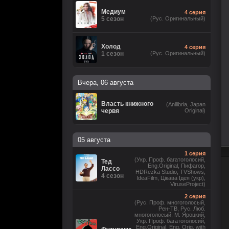
Медиум
4 серия
5 сезон
(Рус. Оригинальный)
Холод
4 серия
1 сезон
(Рус. Оригинальный)
Вчера, 06 августа
Власть книжного
(Anilibria, Japan
червя
Original)
05 августа
1 серия
(Укр. Проф. багатоголосий,
Тед
Eng.Original, Пифагор,
Лассо
HDRezka Studio, TVShows,
4 сезон
IdeaFilm, Цікава Ідея (укр),
ViruseProject)
2 серия
(Рус. Проф. многоголосый,
Рен-ТВ, Рус. Люб.
многоголосый, М. Яроцкий,
Укр. Проф. багатоголосий,
Eng.Original, Eng. Orig. with