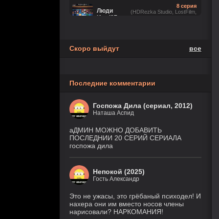
8 серия
Люди
(HDRezka Studio, LostFilm,
Икс ’97
NewComers, Flarrow Films,
Eng.Original, JASKIER, Рус.
2 сезон
Люб. многоголосый, Cold Film)
5 серия
(LostFilm, HDRezka Studio,
Скоро выйдут
все
Лаки
HDrezka Studio (18+),
1 сезон
TVShows, Red Head Sound,
Eng.Original, Cold Film)
8
Звёздные войны: Видения.
Последние комментарии
серия
Девятый джедай
(Cold
1 сезон
Film)
Госпожа Дила (сериал, 2012)
Наташа Аспид
6 серия
Ира
(Рус. Оригинальный, Рус.
2 сезон
Ориг. (без цензуры))
аДМИН МОЖНО ДОБАВИТЬ
ПОСЛЕДНИИ 20 СЕРИЙ СЕРИАЛА
госпожа дила
Игра
18 серия
лжецов
(Anilibria, Japan Original,
AniMaunt)
1 сезон
Непокой (2025)
5 серия
Настоящий
Гость Александр
(TVShows,
американец /
Eng.Original,
Всеамериканский
HDRezka Studio,
Это не ужасы, это грёбаный психодел! И
8 сезон
Cold Film, Original)
нахера они им вместо носов члены
нарисовали? НАРКОМАНИЯ!