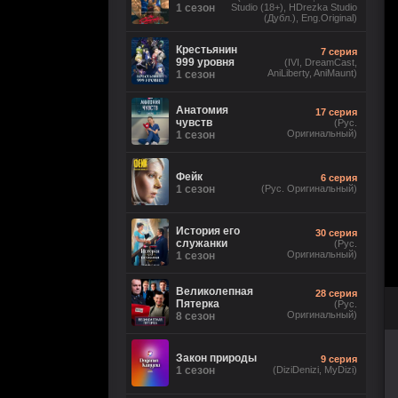
1 сезон
Studio (18+), HDrezka Studio
(Дубл.), Eng.Original)
Крестьянин
7 серия
999 уровня
(IVI, DreamCast,
AniLiberty, AniMaunt)
1 сезон
Анатомия
17 серия
чувств
(Рус.
Оригинальный)
1 сезон
Фейк
6 серия
1 сезон
(Рус. Оригинальный)
История его
30 серия
служанки
(Рус.
Оригинальный)
1 сезон
Великолепная
28 серия
Пятерка
(Рус.
Оригинальный)
8 сезон
Закон природы
9 серия
1 сезон
(DiziDenizi, MyDizi)