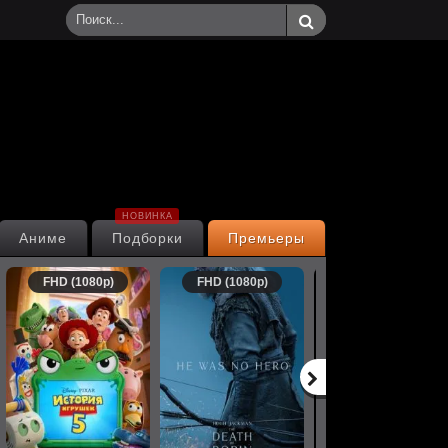
НОВИНКА
Аниме
Подборки
Премьеры
FHD (1080p)
FHD (1080p)
FHD (1080p)