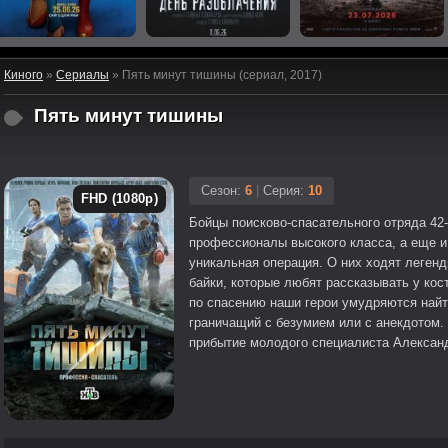
Киного
»
Сериалы
» Пять минут тишины (сериал, 2017)
Пять минут тишины
Сезон:
6
|
Серия:
10
FHD (1080p)
Бойцы поисково-спасательного отряда 42-
профессионалы высокого класса, а еще и 
уникальная операция. О них ходят леген
байки, которые любят рассказывать у кос
по спасению наши герои умудряются найт
граничащий с безумием или с анекдотом.
прибытие молодого специалиста Александ