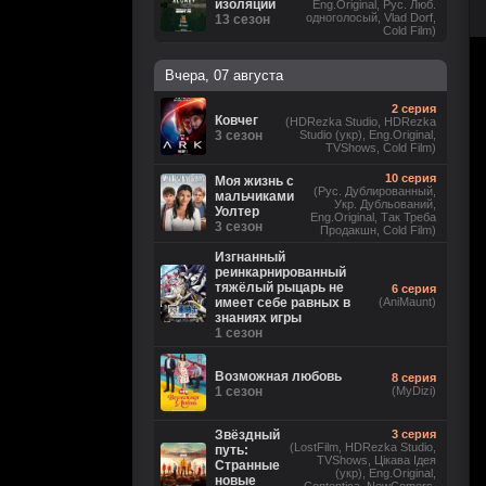
изоляции
Eng.Original, Рус. Люб.
одноголосый, Vlad Dorf,
13 сезон
Cold Film)
Вчера, 07 августа
2 серия
Ковчег
(HDRezka Studio, HDRezka
3 сезон
Studio (укр), Eng.Original,
TVShows, Cold Film)
10 серия
Моя жизнь с
(Рус. Дублированный,
мальчиками
Укр. Дубльований,
Уолтер
Eng.Original, Так Треба
3 сезон
Продакшн, Cold Film)
Изгнанный
реинкарнированный
тяжёлый рыцарь не
6 серия
имеет себе равных в
(AniMaunt)
знаниях игры
1 сезон
Возможная любовь
8 серия
1 сезон
(MyDizi)
Звёздный
3 серия
(LostFilm, HDRezka Studio,
путь:
TVShows, Цікава Ідея
Странные
(укр), Eng.Original,
новые