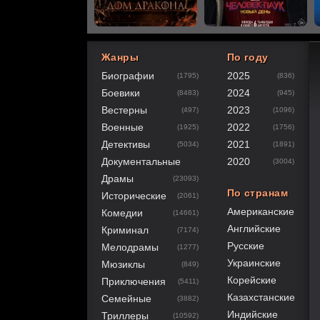
Жанры
По году
Биографии
2025
(1795)
(836)
60
1
2
3
4
5
Боевики
2024
(8483)
(945)
Вестерны
2023
(497)
(1096)
Военные
2022
(1925)
(1756)
Детективы
2021
(5034)
(1891)
Документальные
2020
(3004)
Драмы
(23093)
По странам
Исторические
(2061)
Американские
Комедии
(14661)
Английские
Криминал
(7174)
Русские
Мелодрамы
(1277)
Украинские
Мюзиклы
(849)
Корейские
Приключения
(5411)
Казахстанские
Семейные
(3882)
Индийские
Триллеры
(10592)