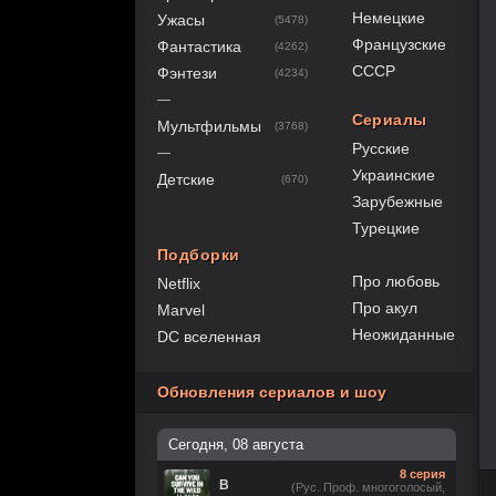
Немецкие
Ужасы
(5478)
Французские
Фантастика
(4262)
СССР
Фэнтези
(4234)
—
Сериалы
Мультфильмы
(3768)
Русские
—
Украинские
Детские
(670)
Зарубежные
Турецкие
Подборки
Про любовь
Netflix
Про акул
Marvel
Неожиданные
DC вселенная
Обновления сериалов и шоу
Сегодня, 08 августа
8 серия
В
(Рус. Проф. многоголосый,