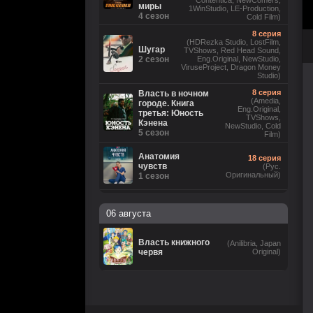
Contentica, NewComers,
миры
1WinStudio, LE-Production,
4 сезон
Cold Film)
8 серия
(HDRezka Studio, LostFilm,
Шугар
TVShows, Red Head Sound,
2 сезон
Eng.Original, NewStudio,
ViruseProject, Dragon Money
Studio)
8 серия
Власть в ночном
(Amedia,
городе. Книга
Eng.Original,
третья: Юность
TVShows,
Кэнена
NewStudio, Cold
5 сезон
Film)
Анатомия
18 серия
чувств
(Рус.
Оригинальный)
1 сезон
6 серия
(Невафильм, LostFilm,
06 августа
HDRezka Studio, Eng.Original,
DniproFilm (укр), TVShows,
Бункер
NewComers, Red Head Sound,
3 сезон
1WinStudio, LE-Production, М.
Власть книжного
(Anilibria, Japan
Яроцкий, Cold Film, rus0, rus1,
червя
Original)
rus2, rus3, rus4, rus5, rus6,
eng7)
Коп-звезда
13 серия
1 сезон
(Рус. Оригинальный)