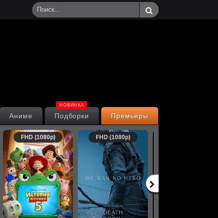
НОВИНКА
Аниме
Подборки
Премьеры
FHD (1080p)
FHD (1080p)
FHD (1080p)