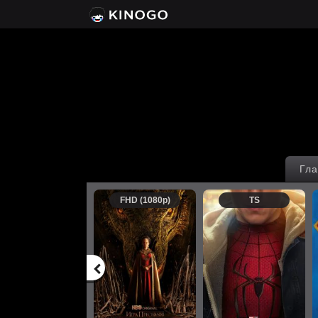
Гла
FHD (1080p)
TS