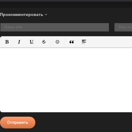
Прокомментировать
Полужирный
Курсив
Подчеркнутый
Зачеркнутый
Вставить смайлик
Вставка цитаты
Вставка спойлера
Отправить