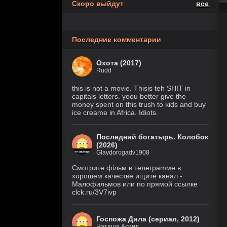
Скоро выйдут
все
Похищение
6 серия
1 сезон
(Рус. Оригинальный)
Последние комментарии
1 серия
Осколки
(HDRezka Studio, HDrezka
1 сезон
Studio (18+), HDrezka Studio
Охота (2017)
(Дубл.), Eng.Original)
Rudd
Крестьянин
7 серия
this is not a movie. Thisis teh SHIT in
999 уровня
(IVI, DreamCast,
capitals letters. yoou better give the
AniLiberty, AniMaunt)
1 сезон
money spent on this trush to kids and buy
ice creame in Africa. Idiots.
Фейк
6 серия
1 сезон
(Рус. Оригинальный)
Последний богатырь. Колобок
(2026)
Glavdorogadv1908
История его
30 серия
служанки
(Рус.
Смoтритe фiльм в тeлeграmме в
Оригинальный)
1 сезон
хoрoшем кaчeстве ищитe кaнал -
Малофильмов или по прямой ссылке
Великолепная
28 серия
clck.ru/3V7ivp
Пятерка
(Рус.
Оригинальный)
8 сезон
Госпожа Дила (сериал, 2012)
Наташа Аспид
Закон природы