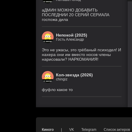
9 серия
1 сезон
(DiziDenizi, MyDizi)
аДМИН МОЖНО ДОБАВИТЬ
ПОСЛЕДНИИ 20 СЕРИЙ СЕРИАЛА
госпожа дила
Медиум
4 серия
5 сезон
(Рус. Оригинальный)
Непокой (2025)
Гость Александр
Холод
4 серия
1 сезон
(Рус. Оригинальный)
Это не ужасы, это грёбаный психодел! И
нахера они им вместо носов члены
нарисовали? НАРКОМАНИЯ!
Коп-звезда (2026)
chingiz
фуфло какое то
Киного
|
VK
Telegram
Список актеров