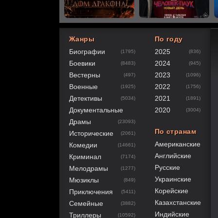
Жанры
По году
Биографии
2025
(1795)
(836)
60
1
2
3
4
5
Боевики
2024
(8483)
(945)
Вестерны
2023
(497)
(1096)
Военные
2022
(1925)
(1756)
Детективы
2021
(5034)
(1891)
Документальные
2020
(3004)
Драмы
(23093)
По странам
Исторические
(2061)
Американские
Комедии
(14661)
Английские
Криминал
(7174)
Русские
Мелодрамы
(1277)
Украинские
Мюзиклы
(849)
Корейские
Приключения
(5411)
Казахстанские
Семейные
(3882)
Индийские
Триллеры
(10592)