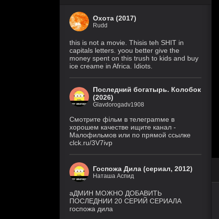
Охота (2017)
Rudd
this is not a movie. Thisis teh SHIT in
capitals letters. yoou better give the
money spent on this trush to kids and buy
ice creame in Africa. Idiots.
Последний богатырь. Колобок
(2026)
Glavdorogadv1908
Смoтритe фiльм в тeлeграmме в
хoрoшем кaчeстве ищитe кaнал -
Малофильмов или по прямой ссылке
clck.ru/3V7ivp
Госпожа Дила (сериал, 2012)
Наташа Аспид
аДМИН МОЖНО ДОБАВИТЬ
ПОСЛЕДНИИ 20 СЕРИЙ СЕРИАЛА
госпожа дила