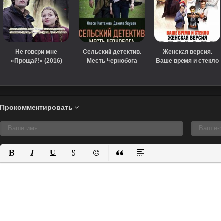
Не говори мне
Сельский детектив.
Женская версия.
«Прощай!» (2016)
Месть Чернобога
Ваше время и стекло
(сериал, 2020)
(сериал, 2019)
Прокомментировать
Полужирный
Курсив
Подчеркнутый
Зачеркнутый
Вставить смайлик
Вставка цитаты
Вставка спойлера