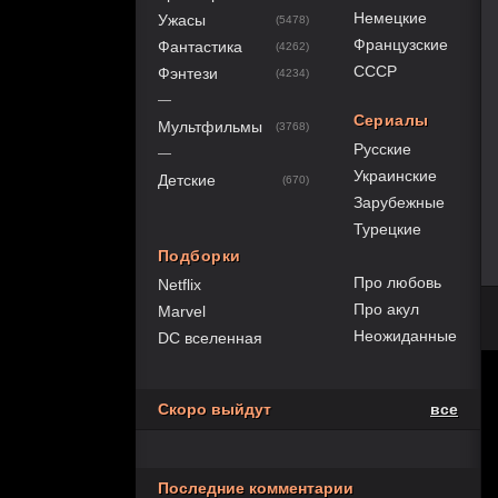
Немецкие
Ужасы
(5478)
Французские
Фантастика
(4262)
СССР
Фэнтези
(4234)
—
Сериалы
Мультфильмы
(3768)
Русские
—
Украинские
Детские
(670)
Зарубежные
Турецкие
Подборки
Про любовь
Netflix
Про акул
Marvel
Неожиданные
DC вселенная
Скоро выйдут
все
Последние комментарии