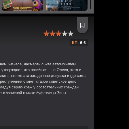
КП:
6.6
ном бизнесе, насмерть сбита автомобилем.
утверждает, что погибшая – не Олеся, хотя и
нить, кто же эта загадочная девушка и где сама
преступления станет старое советское дело
следуя серию краж у состоятельных граждан
ут к записной книжке буфетчицы Зины.