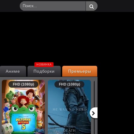
НОВИНКА
Аниме
Подборки
Премьеры
FHD (1080p)
FHD (1080p)
FHD (1080p)