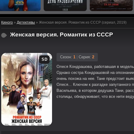
Киного
»
Детективы
» Женская версия. Романтик из СССР (сериал, 2019)
Женская версия. Романтик из СССР
Сезон:
1
|
Серия:
2
SD
Олеся Кондрашова, работавшая в модель
Однако сестра Кондрашовой на опознании 
очень похожа на нее. Тане предстоит выяс
Олеся... Ключом к разгадке запутанного 
Васильева, в котором дедушка Тани, рас
столицы, обнаруживает, что все нити вед