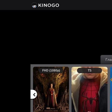
Гла
FHD (1080p)
TS