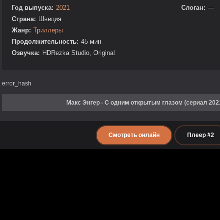
Год выпуска:
2021
Слоган:
—
Страна:
Швеция
Жанр:
Триллеры
Продолжительность:
45 мин
Озвучка:
HDRezka Studio, Original
error_hash
Макс Энгер - С одним открытым глазом (сериал 202
Смотреть онлайн
Плеер #2