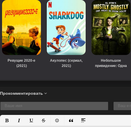
Ревущие 2020-е
Акулопес (сериал,
Небольшое
(2021)
2021)
привидение: Одна
ночь в проклятом
доме (2016)
Прокомментировать
Полужирный
Курсив
Подчеркнутый
Зачеркнутый
Вставить смайлик
Вставка цитаты
Вставка спойлера