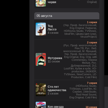
червя
Original)
05 августа
1 серия
(Укр. Проф. багатоголосий,
Тед
Eng.Original, Пифагор,
Лассо
HDRezka Studio, TVShows,
4 сезон
IdeaFilm, Цікава Ідея (укр),
ViruseProject)
2 серия
(Рус. Проф. многоголосый,
Рен-ТВ, Рус. Люб.
многоголосый, М. Яроцкий,
Укр. Проф. багатоголосий,
Eng.Original, Eng. Orig. with
Футурама
Commentary, Гемини
11 сезон
Фильм, Рус.
Дублированный, 2x2,
LostFilm, Кубик в кубе, VO-
production, JASKIER,
TVShows, NewComers, LE-
Production, Cold Film)
7 серия
(HDRezka Studio,
Сто лет
TVShows, LostFilm, Ю.
одиночества
Сербин, 1WinStudio,
2 сезон
Red Head Sound,
Eng.Original, Cold Film)
Коп-звезда
10 серия