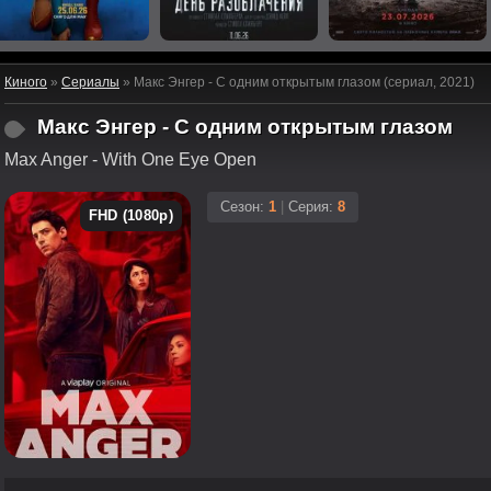
Киного
»
Сериалы
» Макс Энгер - С одним открытым глазом (сериал, 2021)
Макс Энгер - С одним открытым глазом
Max Anger - With One Eye Open
Сезон:
1
|
Серия:
8
FHD (1080p)