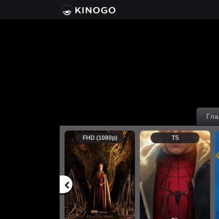
Гла
FHD (1080p)
TS