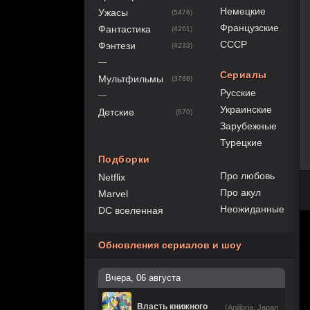
Немецкие
Ужасы
(5476)
Французские
Фантастика
(4261)
СССР
Фэнтези
(4233)
—
Сериалы
Мультфильмы
(3768)
Русские
—
Украинские
Детские
(670)
Зарубежные
Турецкие
Подборки
Про любовь
Netflix
Про акул
Marvel
Неожиданные
DC вселенная
Обновления сериалов и шоу
Вчера, 06 августа
Власть книжного
(Anilibria, Japan