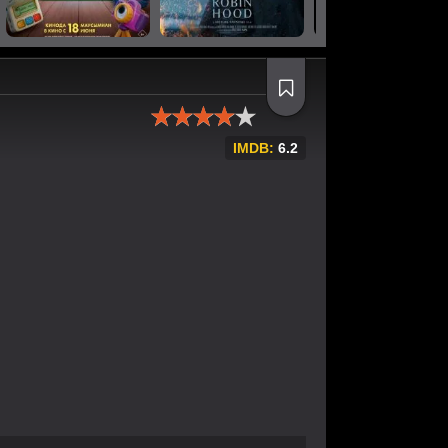
IMDB:
6.2