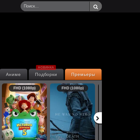
НОВИНКА
Аниме
Подборки
Премьеры
FHD (1080p)
FHD (1080p)
FHD (1080p)