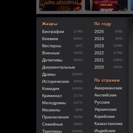
Жанры
По году
Биографии
2025
(1795)
(836)
80
1
2
3
4
5
Боевики
2024
(8481)
(945)
Вестерны
2023
(497)
(1096)
Военные
2022
(1925)
(1756)
Детективы
2021
(5031)
(1891)
Документальные
2020
(3004)
Драмы
(23092)
По странам
Исторические
(2061)
Американские
Комедии
(14660)
Английские
Криминал
(7174)
Русские
Мелодрамы
(1277)
Украинские
Мюзиклы
(849)
Корейские
Приключения
(5409)
Казахстанские
Семейные
(3882)
Индийские
Триллеры
(10590)