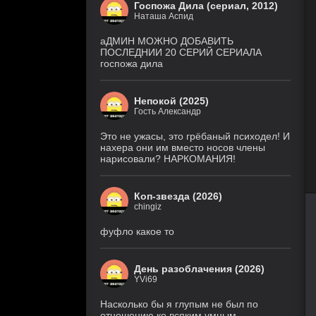
Госпожа Дила (сериал, 2012)
8
Наташа Аспид
Звёздные войны: Видения.
серия
Девятый джедай
(Cold
1 сезон
аДМИН МОЖНО ДОБАВИТЬ
Film)
ПОСЛЕДНИИ 20 СЕРИЙ СЕРИАЛА
госпожа дила
6 серия
Ира
(Рус. Оригинальный, Рус.
2 сезон
Ориг. (без цензуры))
Непокой (2025)
Гость Александр
Великолепная
26 серия
Пятерка
(Рус.
Оригинальный)
8 сезон
Это не ужасы, это грёбаный психодел! И
нахера они им вместо носов члены
нарисовали? НАРКОМАНИЯ!
Игра
18 серия
лжецов
(Anilibria, Japan Original,
AniMaunt)
1 сезон
Коп-звезда (2026)
chingiz
История его
28 серия
служанки
(Рус.
Оригинальный)
1 сезон
фуфло какое то
5 серия
Настоящий
(TVShows,
американец /
День разоблачения (2026)
Eng.Original,
Всеамериканский
HDRezka Studio,
YVi69
8 сезон
Cold Film, Original)
Насколько бы я глупым не был по
отношению ко всяким умным