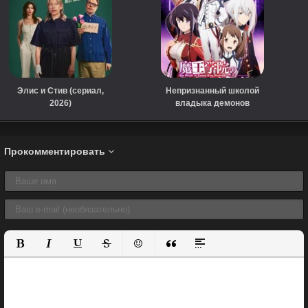
Элис и Стив (сериал,
Непризнанный школой
2026)
владыка демонов
(сериал, 2020)
Прокомментировать
Полужирный
Курсив
Подчеркнутый
Зачеркнутый
Вставить смайлик
Вставка цитаты
Вставка спойлера