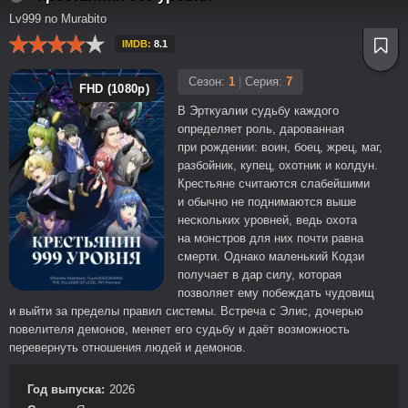
Lv999 no Murabito
IMDB:
8.1
Сезон:
1
|
Серия:
7
FHD (1080p)
В Эрткуалии судьбу каждого
определяет роль, дарованная
при рождении: воин, боец, жрец, маг,
разбойник, купец, охотник и колдун.
Крестьяне считаются слабейшими
и обычно не поднимаются выше
нескольких уровней, ведь охота
на монстров для них почти равна
смерти. Однако маленький Кодзи
получает в дар силу, которая
позволяет ему побеждать чудовищ
и выйти за пределы правил системы. Встреча с Элис, дочерью
повелителя демонов, меняет его судьбу и даёт возможность
перевернуть отношения людей и демонов.
Год выпуска:
2026