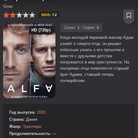
Grow
IMDB:
7.2
Сезон:
1
|
Серия:
8
HD (720p)
Когда молодой биржевой маклер Адам
узнаёт о смерти отца, он решает
побольше узнать о его прошлом и
вместе с друзьями детства
погружается в мир преступности. На
похоронах отца появляется старший
брат Адама, ставший теперь
полицейским.
Год выпуска:
2020
Страна:
Дания
Жанр:
Триллеры
Продолжительность:
—