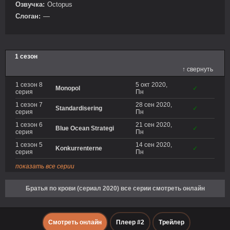
Озвучка:
Octopus
Слоган:
—
1 сезон
↑ свернуть
1 сезон 8
5 окт 2020,
Monopol
✓
серия
Пн
1 сезон 7
28 сен 2020,
Standardisering
✓
серия
Пн
1 сезон 6
21 сен 2020,
Blue Ocean Strategi
✓
серия
Пн
1 сезон 5
14 сен 2020,
Konkurrenterne
✓
серия
Пн
показать все серии
Братья по крови (сериал 2020) все серии смотреть онлайн
Смотреть онлайн
Плеер #2
Трейлер