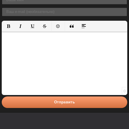
Полужирный
Курсив
Подчеркнутый
Зачеркнутый
Вставить смайлик
Вставка цитаты
Вставка спойлера
0
Отправить