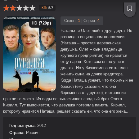
КП:
5.7
Сезон:
1
|
Серия:
4
HD (720p)
Наталья и Олег любят друг друга. Но
разница в социальном положении
(Наташа – простая деревенская
девушка, Олег – сын владельца
крупного предприятия) не нравится
отцу парня. Хотя сам он по уши в
долгах. Но у бизнесмена есть план:
женить сына на дочке кредитора.
Когда Наташа узнает, что любимый ее
бросил (ему сказали, что она
беременна от другого), в отчаянии
прыгает с моста. Из воды ее вытаскивает сводный брат Олега
Кирилл. Тут выясняется, что девушка потеряла память. Кирилл,
которому нравится Наташа, решает сказать ей, что она его жена…
Год выпуска:
2012
Страна:
Россия