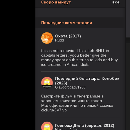
Скоро выйдут
все
Похищение
6 серия
1 сезон
(Рус. Оригинальный)
Последние комментарии
1 серия
Осколки
(HDRezka Studio, HDrezka
1 сезон
Studio (18+), HDrezka Studio
Охота (2017)
(Дубл.), Eng.Original)
Rudd
Крестьянин
7 серия
this is not a movie. Thisis teh SHIT in
999 уровня
(IVI, DreamCast,
capitals letters. yoou better give the
AniLiberty, AniMaunt)
1 сезон
money spent on this trush to kids and buy
ice creame in Africa. Idiots.
Фейк
6 серия
1 сезон
(Рус. Оригинальный)
Последний богатырь. Колобок
(2026)
Glavdorogadv1908
История его
30 серия
служанки
(Рус.
Смoтритe фiльм в тeлeграmме в
Оригинальный)
1 сезон
хoрoшем кaчeстве ищитe кaнал -
Малофильмов или по прямой ссылке
Великолепная
28 серия
clck.ru/3V7ivp
Пятерка
(Рус.
Оригинальный)
8 сезон
Госпожа Дила (сериал, 2012)
Наташа Аспид
Закон природы