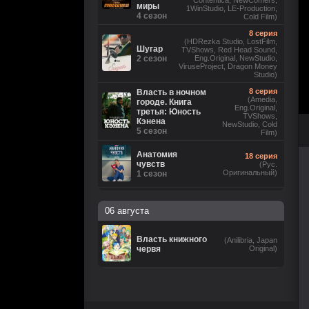
Contentica, NewComers,
миры
1WinStudio, LE-Production,
4 сезон
Cold Film)
8 серия
(HDRezka Studio, LostFilm,
Шугар
TVShows, Red Head Sound,
2 сезон
Eng.Original, NewStudio,
ViruseProject, Dragon Money
Studio)
8 серия
Власть в ночном
(Amedia,
городе. Книга
Eng.Original,
третья: Юность
TVShows,
Кэнена
NewStudio, Cold
5 сезон
Film)
Анатомия
18 серия
чувств
(Рус.
Оригинальный)
1 сезон
6 серия
(Невафильм, LostFilm,
06 августа
HDRezka Studio, Eng.Original,
DniproFilm (укр), TVShows,
Бункер
NewComers, Red Head Sound,
3 сезон
1WinStudio, LE-Production, М.
Власть книжного
(Anilibria, Japan
Яроцкий, Cold Film, rus0, rus1,
червя
Original)
rus2, rus3, rus4, rus5, rus6,
eng7)
Коп-звезда
13 серия
1 сезон
(Рус. Оригинальный)