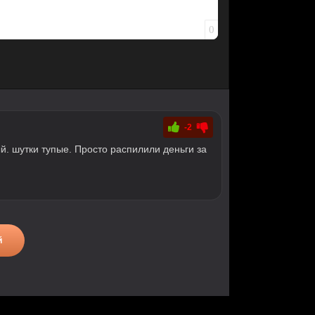
0
-2
й. шутки тупые. Просто распилили деньги за
й