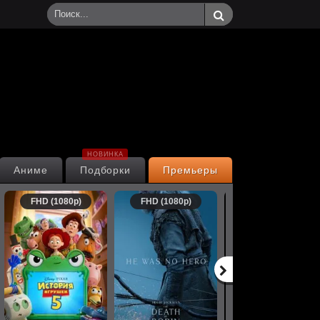
НОВИНКА
Аниме
Подборки
Премьеры
FHD (1080p)
FHD (1080p)
FHD (1080p)