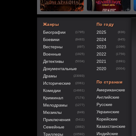
Жанры
По году
Биографии
2025
(1795)
(836)
40
1
2
3
4
5
Боевики
2024
(8483)
(945)
Вестерны
2023
(497)
(1096)
Военные
2022
(1925)
(1756)
Детективы
2021
(5034)
(1891)
Документальные
2020
(3004)
Драмы
(23093)
По странам
Исторические
(2061)
Американские
Комедии
(14661)
Английские
Криминал
(7174)
Русские
Мелодрамы
(1277)
Украинские
Мюзиклы
(849)
Корейские
Приключения
(5411)
Казахстанские
Семейные
(3882)
Индийские
Триллеры
(10592)