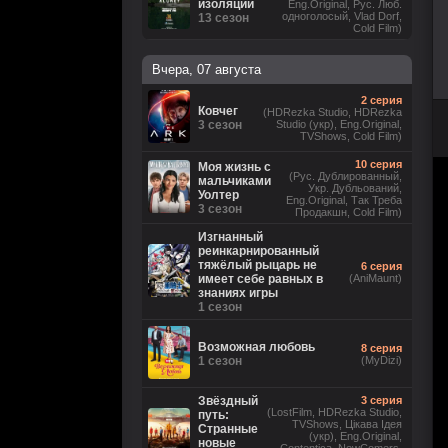
изоляции
Eng.Original, Рус. Люб.
одноголосый, Vlad Dorf,
13 сезон
Cold Film)
Вчера, 07 августа
2 серия
Ковчег
(HDRezka Studio, HDRezka
3 сезон
Studio (укр), Eng.Original,
TVShows, Cold Film)
10 серия
Моя жизнь с
(Рус. Дублированный,
мальчиками
Укр. Дубльований,
Уолтер
Eng.Original, Так Треба
3 сезон
Продакшн, Cold Film)
Изгнанный
реинкарнированный
тяжёлый рыцарь не
6 серия
имеет себе равных в
(AniMaunt)
знаниях игры
1 сезон
Возможная любовь
8 серия
1 сезон
(MyDizi)
Звёздный
3 серия
(LostFilm, HDRezka Studio,
путь:
TVShows, Цікава Ідея
Странные
(укр), Eng.Original,
новые