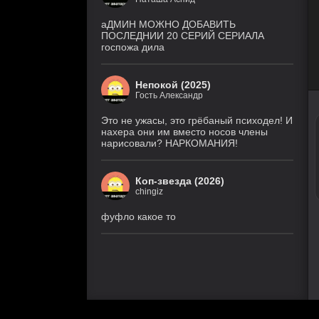
9 серия
1 сезон
(DiziDenizi, MyDizi)
аДМИН МОЖНО ДОБАВИТЬ
ПОСЛЕДНИИ 20 СЕРИЙ СЕРИАЛА
госпожа дила
Медиум
4 серия
5 сезон
(Рус. Оригинальный)
Непокой (2025)
Гость Александр
Холод
4 серия
1 сезон
(Рус. Оригинальный)
Это не ужасы, это грёбаный психодел! И
нахера они им вместо носов члены
нарисовали? НАРКОМАНИЯ!
Коп-звезда (2026)
chingiz
фуфло какое то