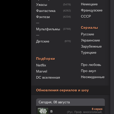
Немецкие
Ужасы
(5478)
Французские
Фантастика
(4262)
СССР
Фэнтези
(4234)
—
Сериалы
Мультфильмы
(3768)
Русские
—
Украинские
Детские
(670)
Зарубежные
Турецкие
Подборки
Про любовь
Netflix
Про акул
Marvel
Неожиданные
DC вселенная
Обновления сериалов и шоу
Сегодня, 08 августа
8 серия
В
(Рус. Проф. многоголосый,