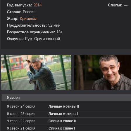
Год выпуска:
2014
Слоган:
—
Страна:
Россия
Жанр:
Криминал
Продолжительность:
52 мин
Возрастное ограничение:
16+
Озвучка:
Рус. Оригинальный
9 сезон
9 сезон 24 серия
Личные мотивы II
9 сезон 23 серия
Личные мотивы I
9 сезон 22 серия
Спина к спине II
9 сезон 21 серия
Спина к спине I