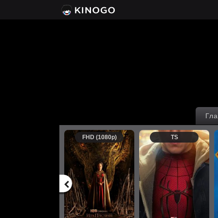
Гла
FHD (1080p)
TS