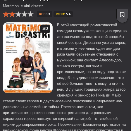
Matrimoni e altri disastri
КП:
6.3
IMDB:
5.4
В этой блестящей романтической
SD
комедии незамужняя женщина средних
лет занимается подготовкой свадьбы
своей сестры. Джованне уже за сорок,
и в жизни у неё лишь один или два
раза были серьёзные отношения с
мужчиной; она считает Алессандро,
жениха сестры, наглым и
претенциозным, но по ходу подготовки
свадьбы с удивлением замечает, что
её всё больше тянет к нему, а его – к
ней. В лучших традициях жанра автор
сценария и режиссёр Нина ди Майо
ставит своих героев в двусмысленное положение и открывает нам
удивительные семейные тайны. Рассказывая о том, как
притягиваются противоположности, режиссер для раскрытия
характеров героев пользуется широкой палитрой – от любовной
лирики до современного рока. Переживания Джованны протекают на
великолепном фоне центра Флоренции и городских окрестностей и