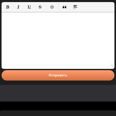
Полужирный
Курсив
Подчеркнутый
Зачеркнутый
Вставить смайлик
Вставка цитаты
Вставка спойлера
0
Отправить