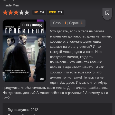
Inside Men
КП:
7.0
IMDB:
7.3
Сезон:
1
|
Серия:
4
FHD (1080p)
Что делать, если у тебя на работе
маленькая должность, дома нет ничего
хорошего, в кармане денег едва
хватает на оплату счетов? И так
каждый месяц, одно и тоже. И вот
наступает момент, когда ты
понимаешь, что жить так больше
нельзя. Надо что-то менять. И как
хорошо, что есть еще кто-то, кто
думает точно также! Теперь ты не
один. Вас двое. И можно что-нибудь
придумать, чтобы изменить свою жизнь. Для начала - разбогатеть.
Но где взять деньги? А может пойти на ограбление? А почему бы и
нет?
Год выпуска:
2012