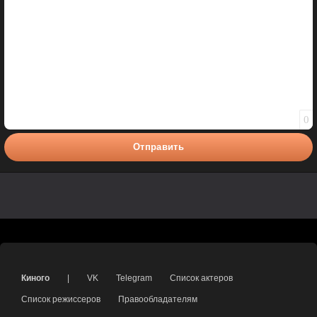
0
Отправить
Киного
|
VK
Telegram
Список актеров
Список режиссеров
Правообладателям