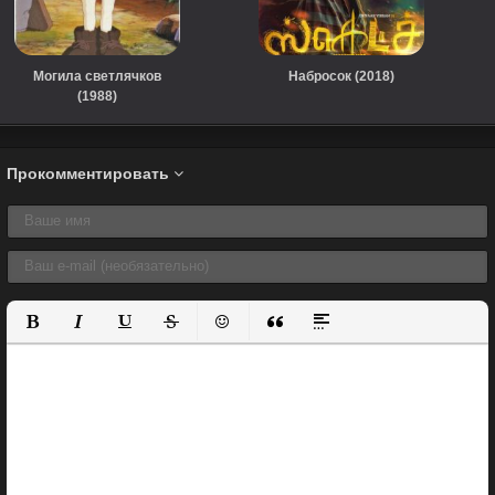
Могила светлячков
Набросок (2018)
(1988)
Прокомментировать
Полужирный
Курсив
Подчеркнутый
Зачеркнутый
Вставить смайлик
Вставка цитаты
Вставка спойлера