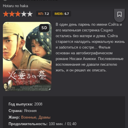
Hotaru no haka
КП:
7.2
IMDB:
6.7
В один день парень по имени Сэйта и
SD
его маленькая сестренка Сэцуко
остались без матери и дома. Сэйта
старается наладить нормальную жизнь
и заботиться о сестре... Фильм
основан на автобиографическом
романе Hосаки Акиюки. Послевоенные
воспоминания не давали писателю
жить, и он решил их описать.
Год выпуска:
2008
Страна:
Япония
Жанр:
Военные
,
Драмы
Продолжительность:
100 мин. / 01:40