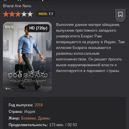
Bharat Ane Nenu
IMDB:
7.7
Выполняя данное матери обещание,
HD (720p)
выпускник престижного западного
университета Бхарат Рам
возвращается на родину в Индию. Там
иллюзии Бхарата оказываются
развеяны колоссальным
взяточничеством. Он решает бросить
вызов коррумпированной власти и
баллотируется в парламент страны.
Год выпуска:
2018
Страна:
Индия
Жанр:
Боевики
,
Драмы
Продолжительность:
173 мин. / 02:53