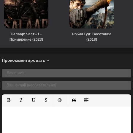
Салаар: Часть 1 -
Робин Гуд: Восстание
Примирение (2023)
(2018)
Прокомментировать
Полужирный
Курсив
Подчеркнутый
Зачеркнутый
Вставить смайлик
Вставка цитаты
Вставка спойлера