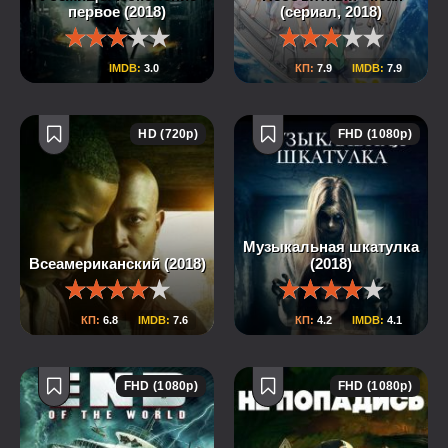
первое (2018)
(сериал, 2018)
IMDB:
3.0
КП:
7.9
IMDB:
7.9
HD (720p)
FHD (1080p)
Музыкальная шкатулка
Всеамериканский (2018)
(2018)
КП:
6.8
IMDB:
7.6
КП:
4.2
IMDB:
4.1
FHD (1080p)
FHD (1080p)