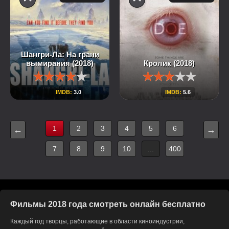
Шангри-Ла: На грани
вымирания (2018)
Кролик (2018)
IMDB:
3.0
IMDB:
5.6
1
2
3
4
5
6
←
→
7
8
9
10
...
400
Фильмы 2018 года смотреть онлайн бесплатно
Каждый год творцы, работающие в области киноиндустрии,