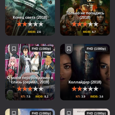
Только не попадись
Конец света (2018)
(2018)
IMDB:
2.6
IMDB:
4.7
FHD (1080p)
FHD (1080p)
О моём перерождении в
слизь (сериал, 2018)
Коллайдер (2018)
КП:
7.5
IMDB:
8.1
КП:
3.9
IMDB:
3.6
FHD (1080p)
FHD (1080p)